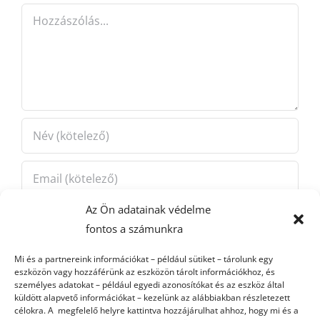
Hozzászólás
Az Ön adatainak védelme
fontos a számunkra
Mi és a partnereink információkat – például sütiket – tárolunk egy
Jegyezze meg a nevet, emailt és webcímet ha
eszközön vagy hozzáférünk az eszközön tárolt információkhoz, és
személyes adatokat – például egyedi azonosítókat és az eszköz által
legközelebb hozzászólok.
küldött alapvető információkat – kezelünk az alábbiakban részletezett
célokra. A megfelelő helyre kattintva hozzájárulhat ahhoz, hogy mi és a