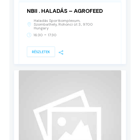
NBII . HALADÁS – AGROFEED
Haladás Sportkomplexum,
Szombathely, Rohonci út 3., 9700
Hungary
-
16:30
17:30
RÉSZLETEK