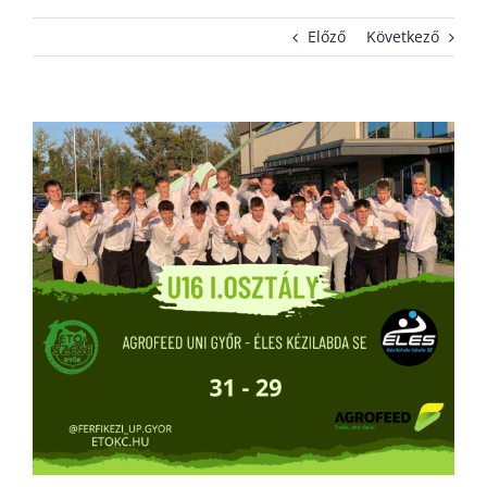
Előző
Következő
KAPCSOLAT
ADATVÉDELEM
View
Larger
Image