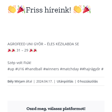
Friss híreink!
AGROFEED UNI GYŐR – ÉLES KÉZILABDA SE
31 – 29
Szép volt Fiúk!
#up
#U16
#handball
#winners
#matchday
#
#hajrágyőr
#
Bély Mirjam
által
|
2024.04.17.
|
Utánpótlás
|
0 hozzászólás
Oszd meg, válassz platformot!