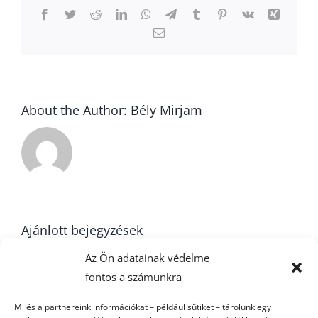
Facebook
Twitter
Reddit
LinkedIn
WhatsApp
Telegram
Tumblr
Pinterest
Vk
Xing
Email:
About the Author:
Bély Mirjam
Ajánlott bejegyzések
Az Ön adatainak védelme
fontos a számunkra
22. forduló –
Mi és a partnereink információkat – például sütiket – tárolunk egy
U16