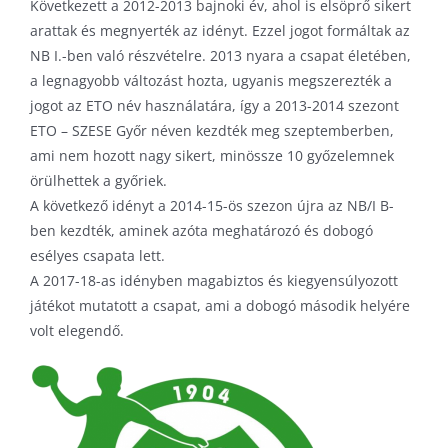
Következett a 2012-2013 bajnoki év, ahol is elsöprő sikert
arattak és megnyerték az idényt. Ezzel jogot formáltak az
NB I.-ben való részvételre. 2013 nyara a csapat életében,
a legnagyobb változást hozta, ugyanis megszerezték a
jogot az ETO név használatára, így a 2013-2014 szezont
ETO – SZESE Győr néven kezdték meg szeptemberben,
ami nem hozott nagy sikert, minössze 10 győzelemnek
örülhettek a győriek.
A következő idényt a 2014-15-ös szezon újra az NB/I B-
ben kezdték, aminek azóta meghatározó és dobogó
esélyes csapata lett.
A 2017-18-as idényben magabiztos és kiegyensúlyozott
játékot mutatott a csapat, ami a dobogó második helyére
volt elegendő.