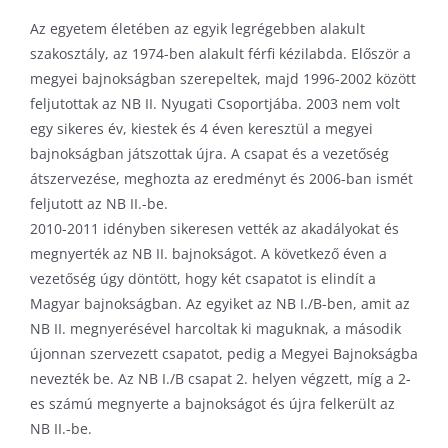
Az egyetem életében az egyik legrégebben alakult
KAPCSOLAT
szakosztály, az 1974-ben alakult férfi kézilabda. Először a
megyei bajnokságban szerepeltek, majd 1996-2002 között
ADATVÉDELEM
feljutottak az NB II. Nyugati Csoportjába. 2003 nem volt
egy sikeres év, kiestek és 4 éven keresztül a megyei
bajnokságban játszottak újra. A csapat és a vezetőség
átszervezése, meghozta az eredményt és 2006-ban ismét
feljutott az NB II.-be.
2010-2011 idényben sikeresen vették az akadályokat és
megnyerték az NB II. bajnokságot. A következő éven a
vezetőség úgy döntött, hogy két csapatot is elindít a
Magyar bajnokságban. Az egyiket az NB I./B-ben, amit az
NB II. megnyerésével harcoltak ki maguknak, a második
újonnan szervezett csapatot, pedig a Megyei Bajnokságba
nevezték be. Az NB I./B csapat 2. helyen végzett, míg a 2-
es számú megnyerte a bajnokságot és újra felkerült az
NB II.-be.