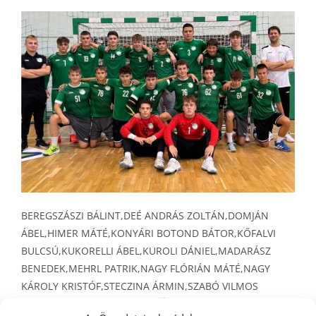
KAPCSOLAT
ADATVÉDELEM
BEREGSZÁSZI BÁLINT,DEÉ ANDRÁS ZOLTÁN,DOMJÁN
ÁBEL,HIMER MÁTÉ,KONYÁRI BOTOND BÁTOR,KŐFALVI
BULCSÚ,KUKORELLI ÁBEL,KUROLI DÁNIEL,MADARÁSZ
BENEDEK,MEHRL PATRIK,NAGY FLÓRIÁN MÁTÉ,NAGY
KÁROLY KRISTÓF,STECZINA ÁRMIN,SZABÓ VILMOS
NÁNDOR,SZENDI LEVENTE,SZÜCS BALÁZS,TAKÁCS