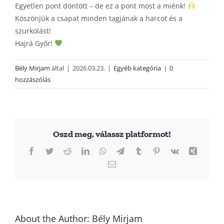
Egyetlen pont döntött – de ez a pont most a miénk!
Köszönjük a csapat minden tagjának a harcot és a
szurkolást!
Hajrá Győr!
Bély Mirjam
által
|
2026.03.23.
|
Egyéb kategória
|
0
hozzászólás
Oszd meg, válassz platformot!
Facebook
Twitter
Reddit
LinkedIn
WhatsApp
Telegram
Tumblr
Pinterest
Vk
Xing
Email:
About the Author:
Bély Mirjam