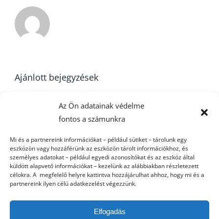
Ajánlott bejegyzések
Az Ön adatainak védelme
fontos a számunkra
Horváth János
Év Utánpótlás
Mi és a partnereink információkat – például sütiket – tárolunk egy
értékelése
Strandkézilabdá
eszközön vagy hozzáférünk az eszközön tárolt információkhoz, és
személyes adatokat – például egyedi azonosítókat és az eszköz által
küldött alapvető információkat – kezelünk az alábbiakban részletezett
célokra. A megfelelő helyre kattintva hozzájárulhat ahhoz, hogy mi és a
partnereink ilyen célú adatkezelést végezzünk.
Elfogadás