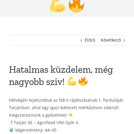
KAPCSOLAT
ADATVÉDELEM
Előző
Következő
Hatalmas küzdelem, még
nagyobb szív!
Hétvégén lejátszottuk az NB II rájátszásának 1. fordulóját
Tarjánban, ahol egy igazi kiélezett mérkőzésen sikerült
megszereznünk a győzelmet!
Tarján SE – Agrofeed UNI Győr II.
Végeredmény: 44–45