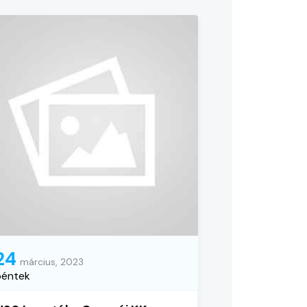
24
március, 2023
péntek