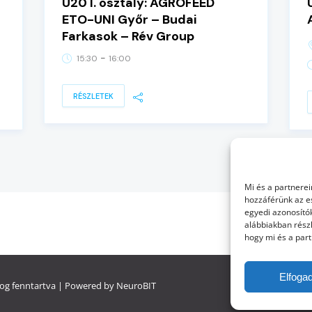
U20 I. osztály: AGROFEED
ETO-UNI Győr – Budai
Farkasok – Rév Group
-
15:30
16:00
RÉSZLETEK
Mi és a partnerei
hozzáférünk az e
egyedi azonosítók
alábbiakban részl
hogy mi és a part
Elfoga
og fenntartva | Powered by
NeuroBIT