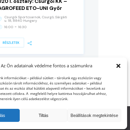
U20 I. osztály: Csurgói KK –
AGROFEED ETO-UNI Győr
Csurgói Sportcsarnok, Csurgó, Sárgáti
u. 18, 8840 Hungary
-
16:00
16:30
RÉSZLETEK
Az Ön adatainak védelme fontos a számunkra
nk információkat – például sütiket – tárolunk egy eszközön vagy
szközön tárolt információkhoz, és személyes adatokat – például
at és az eszköz által küldött alapvető információkat – kezelünk az
etezett célokra. A megfelelő helyre kattintva hozzájárulhat ahhoz,
nereink ilyen célú adatkezelést végezzünk.
dás
Tiltás
Beállítások megtekintése