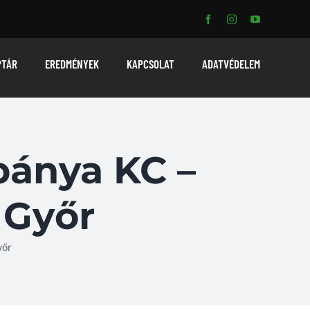
PTÁR
EREDMÉNYEK
KAPCSOLAT
ADATVÉDELEM
abánya KC –
Győr
yőr