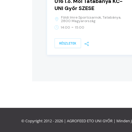
U16 I.o. Mol Tatabánya KC-
UNI Győr SZESE
Földi Imre Sportcsarnok, Tatabánya,
2800 Magyarország
-
14:00
15:00
RÉSZLETEK
© Copyright 2012 - 2026 | AGROFEED
ETO UNI GYŐR
| Minden j