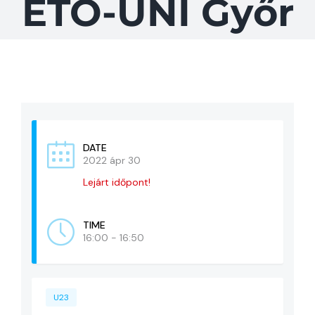
ETO-UNI Győr
KAPCSOLAT
ADATVÉDELEM
DATE
2022 ápr 30
Lejárt időpont!
TIME
16:00 - 16:50
U23