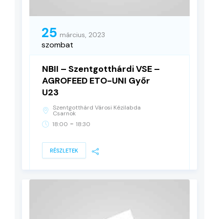
25
március, 2023
szombat
NBII – Szentgotthárdi VSE –
AGROFEED ETO-UNI Győr
U23
Szentgotthárd Városi Kézilabda
Csarnok
-
18:00
18:30
RÉSZLETEK