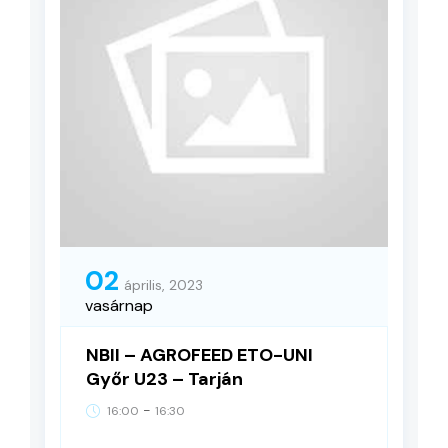
02
április, 2023
vasárnap
NBII – AGROFEED ETO-UNI
Győr U23 – Tarján
-
16:00
16:30