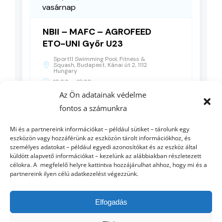
vasárnap
NBII – MAFC – AGROFEED
ETO-UNI Győr U23
Sport11 Swimming Pool, Fitness &
Squash, Budapest, Kánai út 2, 1112
Hungary
-
18:00
18:30
Az Ön adatainak védelme
fontos a számunkra
RÉSZLETEK
Mi és a partnereink információkat – például sütiket – tárolunk egy
eszközön vagy hozzáférünk az eszközön tárolt információkhoz, és
személyes adatokat – például egyedi azonosítókat és az eszköz által
küldött alapvető információkat – kezelünk az alábbiakban részletezett
célokra. A megfelelő helyre kattintva hozzájárulhat ahhoz, hogy mi és a
partnereink ilyen célú adatkezelést végezzünk.
Elfogadás