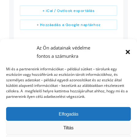
+ iCal / Outlook exportálás
+ Hozzáadás a Google naptárhoz
Az Ön adatainak védelme
fontos a számunkra
Mi és a partnereink információkat – például sütiket – tárolunk egy
eszközön vagy hozzáférünk az eszközön tárolt információkhoz, és
személyes adatokat – például egyedi azonosítókat és az eszköz által
küldött alapvető információkat – kezelünk az alábbiakban részletezett
célokra. A megfelelő helyre kattintva hozzájárulhat ahhoz, hogy mi és a
partnereink ilyen célú adatkezelést végezzünk.
Elfogadás
Tiltás
© Copyright 2012 - 2026 | AGROFEED
ETO UNI GYŐR
| Minden