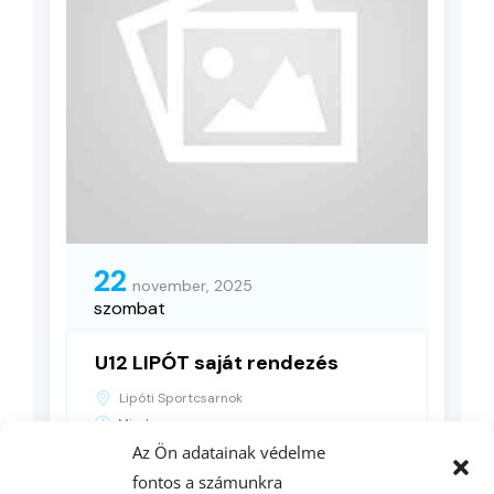
22
november, 2025
szombat
U12 LIPÓT saját rendezés
Lipóti Sportcsarnok
Minden nap
Az Ön adatainak védelme
fontos a számunkra
RÉSZLETEK