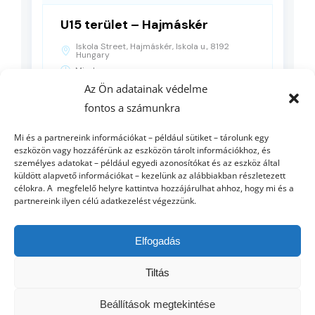
U15 terület – Hajmáskér
Iskola Street, Hajmáskér, Iskola u., 8192
Hungary
Minden nap
Az Ön adatainak védelme
fontos a számunkra
RÉSZLETEK
Mi és a partnereink információkat – például sütiket – tárolunk egy
eszközön vagy hozzáférünk az eszközön tárolt információkhoz, és
személyes adatokat – például egyedi azonosítókat és az eszköz által
küldött alapvető információkat – kezelünk az alábbiakban részletezett
célokra. A megfelelő helyre kattintva hozzájárulhat ahhoz, hogy mi és a
partnereink ilyen célú adatkezelést végezzünk.
Elfogadás
Tiltás
© Copyright 2012 - 2026 | AGROFEED
ETO UNI GYŐR
| Minden
Beállítások megtekintése
jog fenntartva | Powered by
NeuroBIT