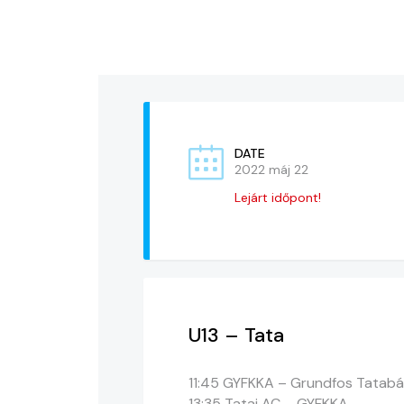
DATE
2022 máj 22
Lejárt időpont!
U13 – Tata
11:45 GYFKKA – Grundfos Tatab
13:35 Tatai AC – GYFKKA