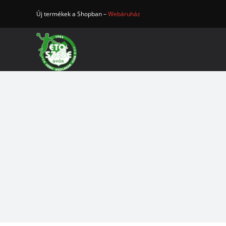
Kihagyás
Új termékek a Shopban –
Webáruház