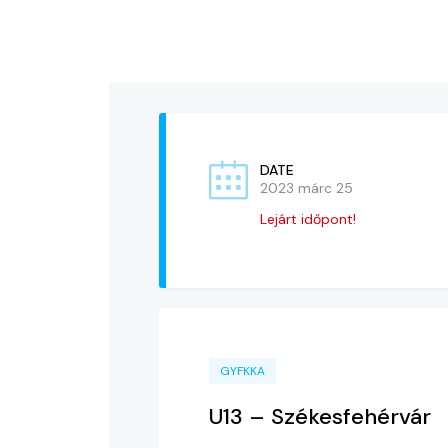
DATE
2023 márc 25
Lejárt időpont!
GYFKKA
U13 – Székesfehérvár