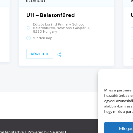
szombat
U11 – Balatonfüred
Eötvös Loránd Primary School,
Balatonfüred, Noszlopy Gáspár u.,
8230 Hungary
Minden nap
RÉSZLETEK
Mi és a partnerei
hozzáférünk az e
egyedi azonosítók
alábbiakban részl
hogy mi és a part
Elfoga
og fenntartva | Powered by
NeuroBIT