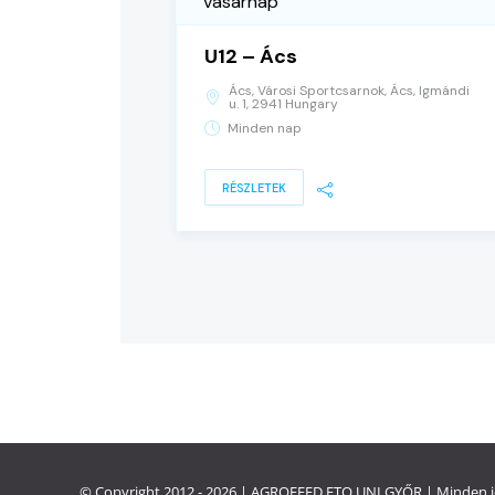
vasárnap
U12 – Ács
Ács, Városi Sportcsarnok, Ács, Igmándi
u. 1, 2941 Hungary
Minden nap
RÉSZLETEK
© Copyright 2012 - 2026 | AGROFEED
ETO UNI GYŐR
| Minden j