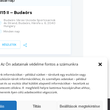
vasárnap
U15 II – Budaörs
Budaörs Városi Uszoda Sportcsarnok
és Strand, Budaörs, Hársfa u. 6, 2040
Hungary
Minden nap
RÉSZLETEK
Az Ön adatainak védelme fontos a számunkra
nk információkat – például sütiket – tárolunk egy eszközön vagy
szközön tárolt információkhoz, és személyes adatokat – például
at és az eszköz által küldött alapvető információkat – kezelünk az
etezett célokra. A megfelelő helyre kattintva hozzájárulhat ahhoz,
nereink ilyen célú adatkezelést végezzünk.
dás
Tiltás
Beállítások megtekintése