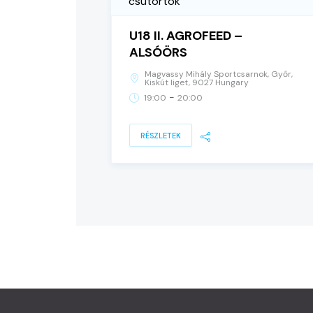
csütörtök
U18 II. AGROFEED –
ALSÓÖRS
Magvassy Mihály Sportcsarnok, Győr,
Kiskút liget, 9027 Hungary
-
19:00
20:00
RÉSZLETEK