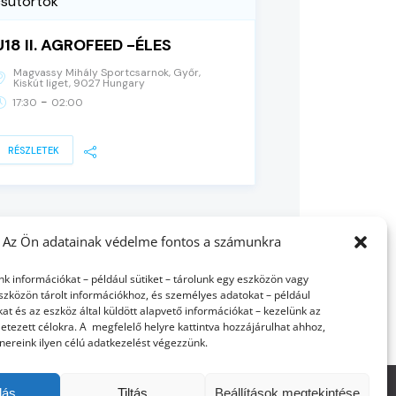
csütörtök
U18 II. AGROFEED -ÉLES
Magvassy Mihály Sportcsarnok, Győr,
Kiskút liget, 9027 Hungary
-
17:30
02:00
RÉSZLETEK
Az Ön adatainak védelme fontos a számunkra
nk információkat – például sütiket – tárolunk egy eszközön vagy
szközön tárolt információkhoz, és személyes adatokat – például
at és az eszköz által küldött alapvető információkat – kezelünk az
etezett célokra. A megfelelő helyre kattintva hozzájárulhat ahhoz,
nereink ilyen célú adatkezelést végezzünk.
dás
Tiltás
Beállítások megtekintése