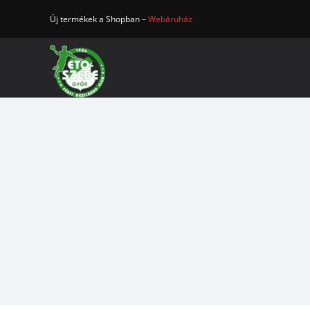
Kihagyás
Új termékek a Shopban –
Webáruház