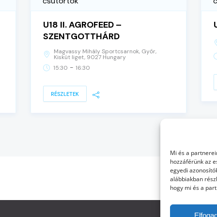
csütörtök
U18 II. AGROFEED –
SZENTGOTTHÁRD
Magvassy Mihály Sportcsarnok, Győr,
Kiskút liget, 9027 Hungary
-
15:30
16:30
RÉSZLETEK
Mi és a partnerei
hozzáférünk az e
egyedi azonosítók
alábbiakban részl
hogy mi és a part
Elfoga