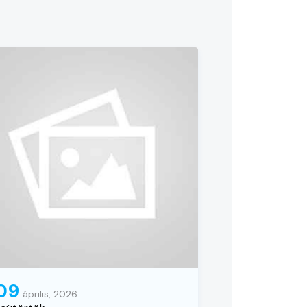
09
április, 2026