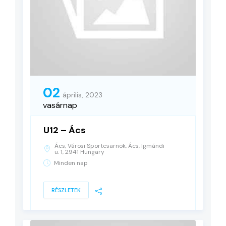
02
április, 2023
vasárnap
U12 – Ács
Ács, Városi Sportcsarnok, Ács, Igmándi
u. 1, 2941 Hungary
Minden nap
RÉSZLETEK