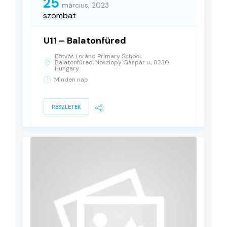
25
március, 2023
szombat
U11 – Balatonfüred
Eötvös Loránd Primary School,
Balatonfüred, Noszlopy Gáspár u., 8230
Hungary
Minden nap
RÉSZLETEK