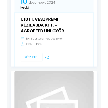
10
december, 2024
kedd
U18 III. VESZPRÉMI
KÉZILABDA KFT. –
AGROFEED UNI GYŐR
ÉKI Sportcsarnok, Veszprém
-
18:15
19:15
RÉSZLETEK