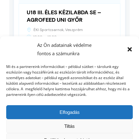
U18 III. ÉLES KÉZILABDA SE –
AGROFEED UNI GYŐR
ÉKI Sportcsarnok, Veszprém
-
18:30
19:30
Az Ön adatainak védelme
fontos a számunkra
RÉSZLETEK
Mi és a partnereink információkat – például sütiket – tárolunk egy
eszközön vagy hozzáférünk az eszközön tárolt információkhoz, és
személyes adatokat – például egyedi azonosítókat és az eszköz által
küldött alapvető információkat – kezelünk az alábbiakban részletezett
célokra. A megfelelő helyre kattintva hozzájárulhat ahhoz, hogy mi és a
partnereink ilyen célú adatkezelést végezzünk.
Elfogadás
Tiltás
© Copyright 2012 - 2026 | AGROFEED
ETO UNI GYŐR
| Minden