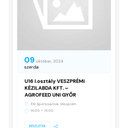
09
október, 2024
szerda
U16 I.osztály VESZPRÉMI
KÉZILABDA KFT. –
AGROFEED UNI GYŐR
ÉKI Sportcsarnok, Veszprém
-
14:00
15:00
RÉSZLETEK