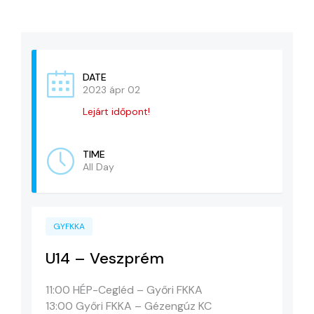
KAPCSOLAT
ADATVÉDELEM
DATE
2023 ápr 02
Lejárt időpont!
TIME
All Day
GYFKKA
U14 – Veszprém
11:00 HÉP-Cegléd – Győri FKKA
13:00 Győri FKKA – Gézengúz KC