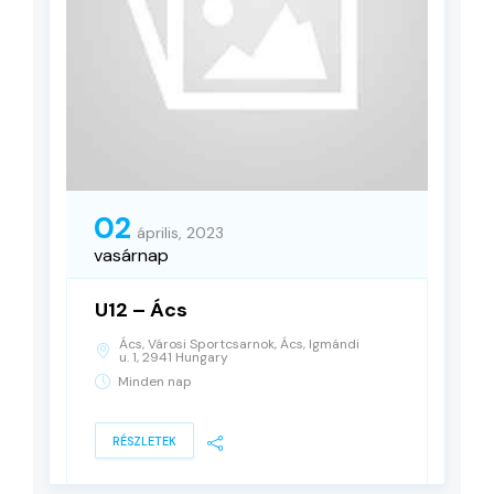
02
április, 2023
vasárnap
U12 – Ács
Ács, Városi Sportcsarnok, Ács, Igmándi
u. 1, 2941 Hungary
Minden nap
RÉSZLETEK