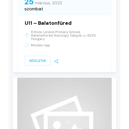
25
március, 2023
szombat
U11 – Balatonfüred
Eötvös Loránd Primary School,
Balatonfüred, Noszlopy Gáspár u., 8230
Hungary
Minden nap
RÉSZLETEK