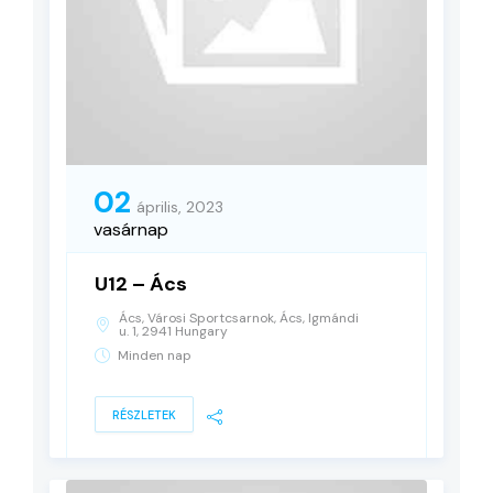
02
április, 2023
vasárnap
U12 – Ács
Ács, Városi Sportcsarnok, Ács, Igmándi
u. 1, 2941 Hungary
Minden nap
RÉSZLETEK