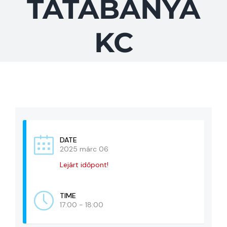
TATABÁNYA
KAPCSOLAT
KC
ADATVÉDELEM
DATE
2025 márc 06
Lejárt időpont!
TIME
17:00 - 18:00