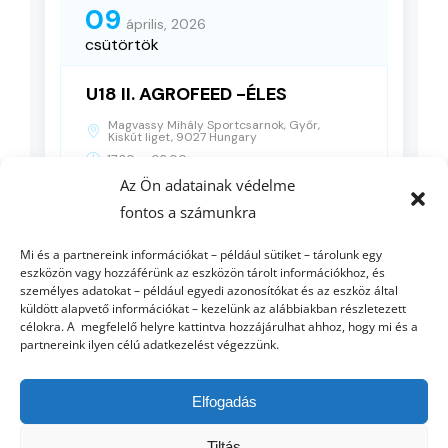
09
április, 2026
csütörtök
U18 II. AGROFEED -ÉLES
Magvassy Mihály Sportcsarnok, Győr,
Kiskút liget, 9027 Hungary
-
17:30
02:00
Az Ön adatainak védelme
fontos a számunkra
RÉSZLETEK
Mi és a partnereink információkat – például sütiket – tárolunk egy
eszközön vagy hozzáférünk az eszközön tárolt információkhoz, és
személyes adatokat – például egyedi azonosítókat és az eszköz által
küldött alapvető információkat – kezelünk az alábbiakban részletezett
célokra. A megfelelő helyre kattintva hozzájárulhat ahhoz, hogy mi és a
partnereink ilyen célú adatkezelést végezzünk.
Elfogadás
Tiltás