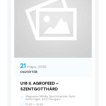
21
május, 2026
csütörtök
U18 II. AGROFEED –
SZENTGOTTHÁRD
Magvassy Mihály Sportcsarnok, Győr,
Kiskút liget, 9027 Hungary
-
15:30
16:30