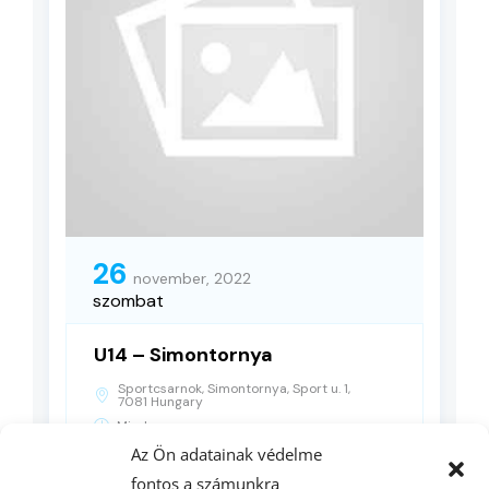
26
november, 2022
szombat
U14 – Simontornya
Sportcsarnok, Simontornya, Sport u. 1,
7081 Hungary
Minden nap
Az Ön adatainak védelme
fontos a számunkra
RÉSZLETEK