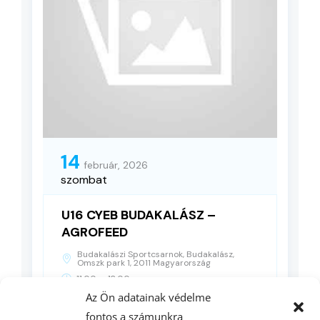
14
február, 2026
szombat
U16 CYEB BUDAKALÁSZ –
AGROFEED
Budakalászi Sportcsarnok, Budakalász,
Omszk park 1, 2011 Magyarország
-
11:00
12:00
Az Ön adatainak védelme
fontos a számunkra
RÉSZLETEK