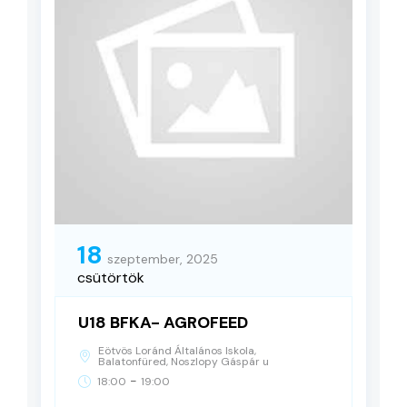
18
szeptember, 2025
csütörtök
U18 BFKA- AGROFEED
Eötvös Loránd Általános Iskola,
Balatonfüred, Noszlopy Gáspár u
-
18:00
19:00