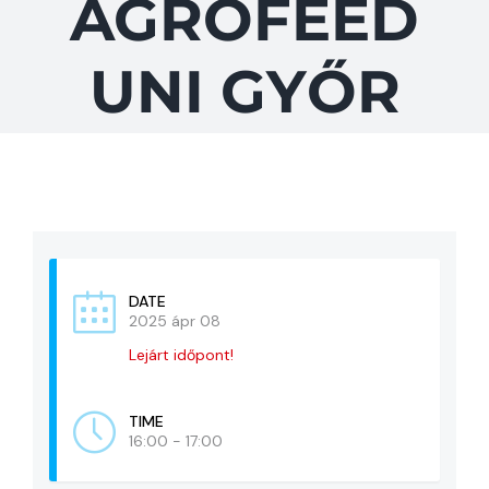
AGROFEED
KAPCSOLAT
UNI GYŐR
ADATVÉDELEM
DATE
2025 ápr 08
Lejárt időpont!
TIME
16:00 - 17:00