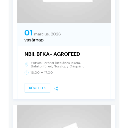
01
március, 2026
vasárnap
NBII. BFKA- AGROFEED
Eötvös Loránd Általános Iskola,
Balatonfüred, Noszlopy Gáspár u
-
16:00
17:00
RÉSZLETEK