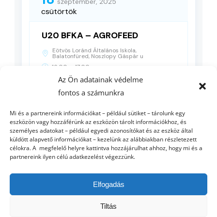
szeptember, 2025
csütörtök
U20 BFKA – AGROFEED
Eötvös Loránd Általános Iskola,
Balatonfüred, Noszlopy Gáspár u
-
16:00
17:00
Az Ön adatainak védelme
fontos a számunkra
RÉSZLETEK
Mi és a partnereink információkat – például sütiket – tárolunk egy
eszközön vagy hozzáférünk az eszközön tárolt információkhoz, és
személyes adatokat – például egyedi azonosítókat és az eszköz által
küldött alapvető információkat – kezelünk az alábbiakban részletezett
célokra. A megfelelő helyre kattintva hozzájárulhat ahhoz, hogy mi és a
partnereink ilyen célú adatkezelést végezzünk.
Elfogadás
Tiltás