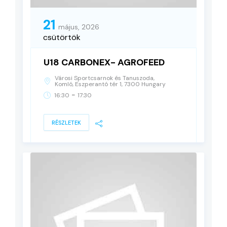
21
május, 2026
csütörtök
U18 CARBONEX- AGROFEED
Városi Sportcsarnok és Tanuszoda,
Komló, Eszperantó tér 1, 7300 Hungary
-
16:30
17:30
RÉSZLETEK