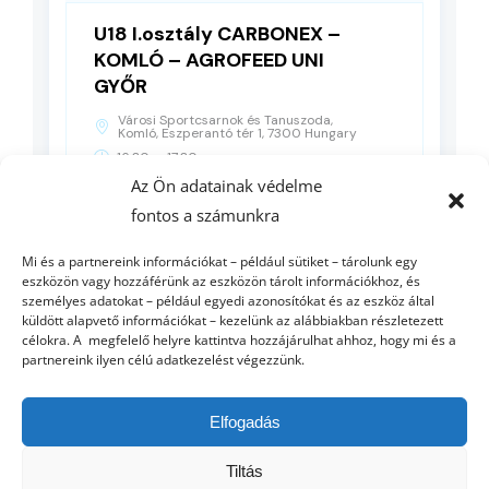
U18 I.osztály CARBONEX –
KOMLÓ – AGROFEED UNI
GYŐR
Városi Sportcsarnok és Tanuszoda,
Komló, Eszperantó tér 1, 7300 Hungary
-
16:30
17:30
Az Ön adatainak védelme
fontos a számunkra
RÉSZLETEK
Mi és a partnereink információkat – például sütiket – tárolunk egy
eszközön vagy hozzáférünk az eszközön tárolt információkhoz, és
személyes adatokat – például egyedi azonosítókat és az eszköz által
küldött alapvető információkat – kezelünk az alábbiakban részletezett
célokra. A megfelelő helyre kattintva hozzájárulhat ahhoz, hogy mi és a
partnereink ilyen célú adatkezelést végezzünk.
Elfogadás
Tiltás