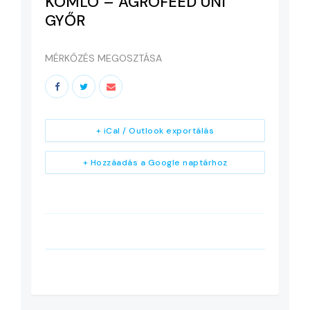
KOMLÓ – AGROFEED UNI
GYŐR
MÉRKŐZÉS MEGOSZTÁSA
+ iCal / Outlook exportálás
+ Hozzáadás a Google naptárhoz