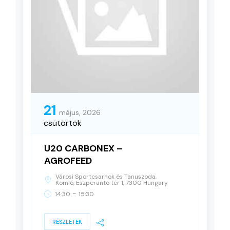
21
május, 2026
csütörtök
U20 CARBONEX –
AGROFEED
Városi Sportcsarnok és Tanuszoda,
Komló, Eszperantó tér 1, 7300 Hungary
-
14:30
15:30
RÉSZLETEK