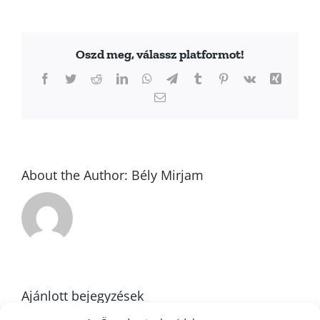
Oszd meg, válassz platformot!
Facebook
Twitter
Reddit
LinkedIn
WhatsApp
Telegram
Tumblr
Pinterest
Vk
Xing
Email:
About the Author:
Bély Mirjam
Ajánlott bejegyzések