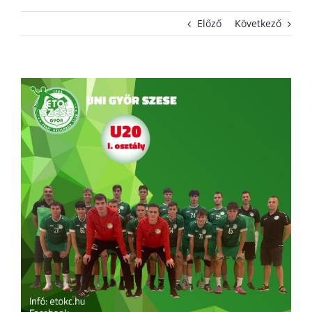
Előző
Következő
KAPCSOLAT
ADATVÉDELEM
View
Larger
Image