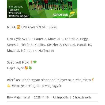
NEKA
UNI Győr SZESE : 35-26
UNI Győr SZESE : Pauer 2, Muzslai 1, Lantos 2, Hegyi,
Seres 2, Pintér 3, Kuslits, Keszler 2, Csanaki, Panák 10,
Muzslai, Németh 4, Hoffmann
Szép volt Fiúk!
Hajrá Győr!
#ferfikezilabda
#gyor
#handballplayer
#up
#hajráeto
#etoszese
#hajráeto
#hajrágyőr
Bély Mirjam
által
|
2023.11.19.
|
Utánpótlás
|
0 hozzászólás