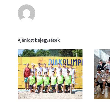
Ajánlott bejegyzések
ímet
U16
k