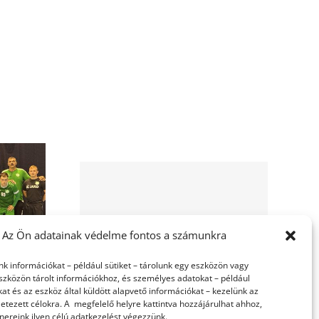
ényeink
Az Ön adatainak védelme fontos a számunkra
nk információkat – például sütiket – tárolunk egy eszközön vagy
szközön tárolt információkhoz, és személyes adatokat – például
at és az eszköz által küldött alapvető információkat – kezelünk az
etezett célokra. A megfelelő helyre kattintva hozzájárulhat ahhoz,
nereink ilyen célú adatkezelést végezzünk.