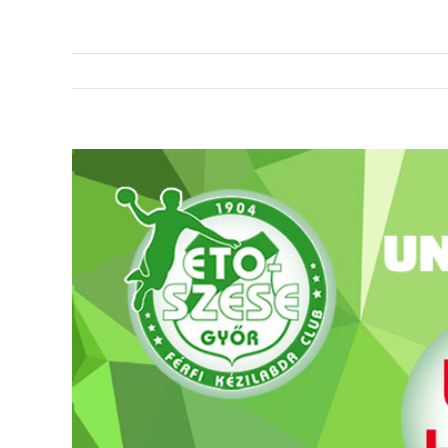
View
Larger
Image