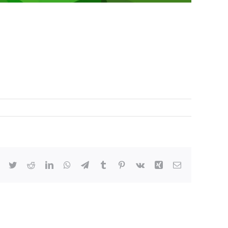
Facebook
Twitter
Reddit
LinkedIn
WhatsApp
Telegram
Tumblr
Pinterest
Vk
Xing
Email: