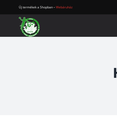
Kihagyás
Új termékek a Shopban –
Webáruház