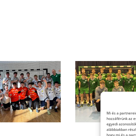
22. forduló – FU20
Heti eredm
Mi és a partnerei
hozzáférünk az e
egyedi azonosítók
alábbiakban részl
hogy mi és a part