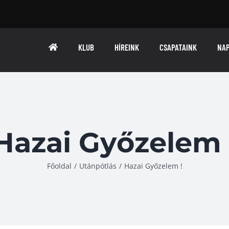
KLUB
HÍREINK
CSAPATAINK
NA
Hazai Győzelem 
Főoldal
/
Utánpótlás
/
Hazai Győzelem !