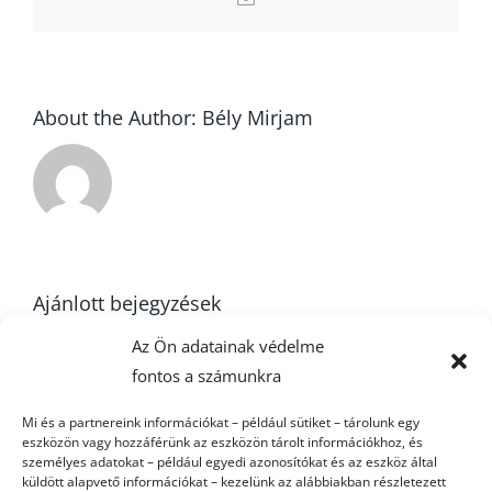
About the Author:
Bély Mirjam
Ajánlott bejegyzések
Az Ön adatainak védelme
fontos a számunkra
22. forduló –
Mi és a partnereink információkat – például sütiket – tárolunk egy
U16
eszközön vagy hozzáférünk az eszközön tárolt információkhoz, és
FU20
k
személyes adatokat – például egyedi azonosítókat és az eszköz által
küldött alapvető információkat – kezelünk az alábbiakban részletezett