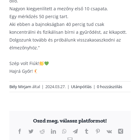
olló.
Nagyon kiegyenlített a mezőny első 10 csapata.
Egy mérkőzés 50 percig tart.
Aki ebben a bajnokságban 40 percig tud csak
koncentrálni és fizikálisan bírni a gyűrődést, az kikapott.
Dolgozunk tovább és próbálunk visszakaoaszkodni az
élmezőnyhöz.”
Szép volt Fiúk!
Hajrá Győr!
Bély Mirjam
által
|
2024.03.27.
|
Utánpótlás
|
0 hozzászólás
Oszd meg, válassz platformot!
Facebook
Twitter
Reddit
LinkedIn
WhatsApp
Telegram
Tumblr
Pinterest
Vk
Xing
Email: