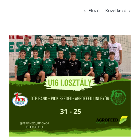
Előző
Következő
KAPCSOLAT
ADATVÉDELEM
View
Larger
Image