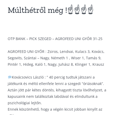
Múlthétről még !☝☝☝☝
OTP BANK – PICK SZEGED – AGROFEED UNI GYŐR 31-25
AGROFEED UNI GYŐR : Zsiros, Lendvai, Kulacs 3, Kovács,
Segovits, Szántai – Nagy, Németh 1 , Wiser 1, Tamás 9,
Pintér 1, Hideg, Kaló 1, Nagy, Juhász 8, Klinger 1, Krausz
Kovácsovics László : ” 40 percig tudtuk játszani a
játékunk és méltó ellenfele lenni a szegedi “óriásoknak”.
Aztán jött pár kétes döntés, kihagyott tiszta lövőhelyzet, a
kapusaink nem találkoztak labdával és elindultunk a
pszichológiai lejtőn.
Ennek köszönhető, hogy a végén kicsit jobban kinyílt az