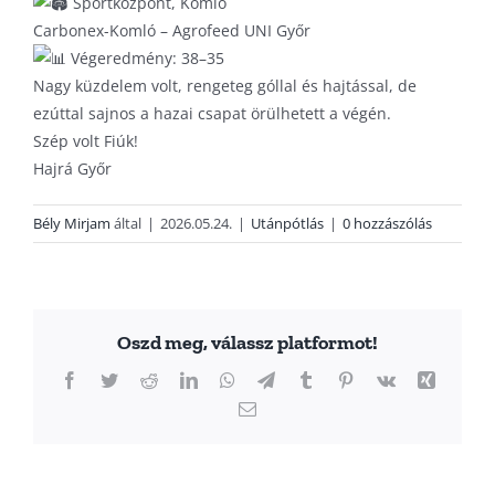
Sportközpont, Komló
Carbonex-Komló – Agrofeed UNI Győr
Végeredmény: 38–35
Nagy küzdelem volt, rengeteg góllal és hajtással, de
ezúttal sajnos a hazai csapat örülhetett a végén.
Szép volt Fiúk!
Hajrá Győr
Bély Mirjam
által
|
2026.05.24.
|
Utánpótlás
|
0 hozzászólás
Oszd meg, válassz platformot!
Facebook
Twitter
Reddit
LinkedIn
WhatsApp
Telegram
Tumblr
Pinterest
Vk
Xing
Email: