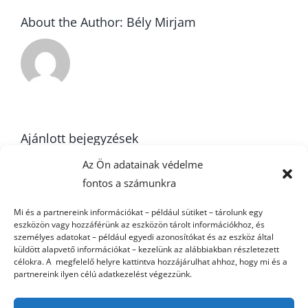
About the Author:
Bély Mirjam
Ajánlott bejegyzések
Az Ön adatainak védelme
fontos a számunkra
Mi és a partnereink információkat – például sütiket – tárolunk egy
Heti
U16
eszközön vagy hozzáférünk az eszközön tárolt információkhoz, és
eredményeink
k
személyes adatokat – például egyedi azonosítókat és az eszköz által
küldött alapvető információkat – kezelünk az alábbiakban részletezett
célokra. A megfelelő helyre kattintva hozzájárulhat ahhoz, hogy mi és a
partnereink ilyen célú adatkezelést végezzünk.