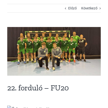
Előző
Következő
KAPCSOLAT
ADATVÉDELEM
View
Larger
Image
22. forduló – FU20