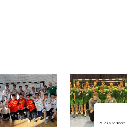
22. forduló – FU20
Heti eredm
Mi és a partnerei