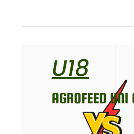
View
Larger
Image