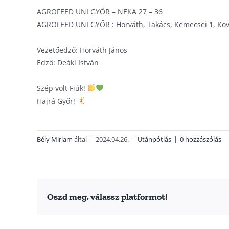
AGROFEED UNI GYŐR – NEKA 27 – 36
AGROFEED UNI GYŐR : Horváth, Takács, Kemecsei 1, Kovács
Vezetőedző: Horváth János
Edző: Deáki István
Szép volt Fiúk!
Hajrá Győr!
Bély Mirjam
által
|
2024.04.26.
|
Utánpótlás
|
0 hozzászólás
Oszd meg, válassz platformot!