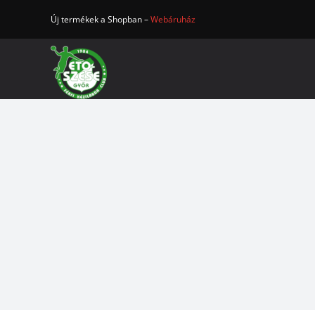
Kihagyás
Új termékek a Shopban –
Webáruház