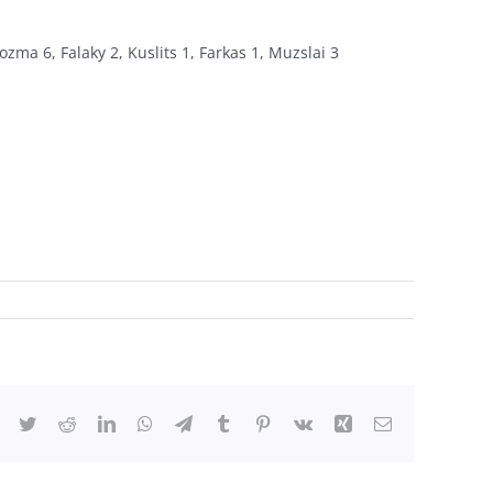
ma 6, Falaky 2, Kuslits 1, Farkas 1, Muzslai 3
Facebook
Twitter
Reddit
LinkedIn
WhatsApp
Telegram
Tumblr
Pinterest
Vk
Xing
Email: