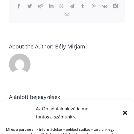
Facebook
Twitter
Reddit
LinkedIn
WhatsApp
Telegram
Tumblr
Pinterest
Vk
Xing
Email:
About the Author:
Bély Mirjam
Ajánlott bejegyzések
Az Ön adatainak védelme
fontos a számunkra
22. forduló –
Mi és a partnereink információkat – például sütiket – tárolunk egy
U16