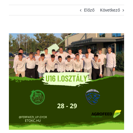
Előző
Következő
KAPCSOLAT
ADATVÉDELEM
View
Larger
Image