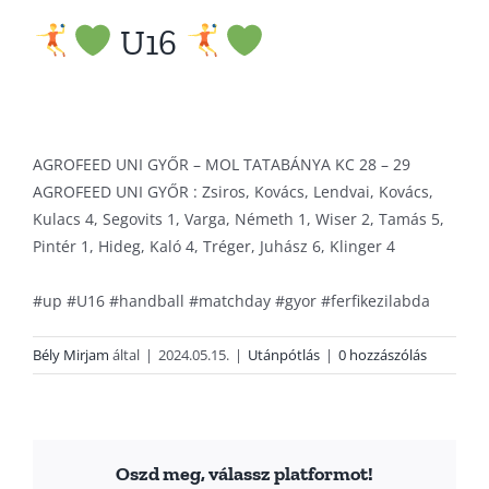
U16
AGROFEED UNI GYŐR – MOL TATABÁNYA KC 28 – 29
AGROFEED UNI GYŐR : Zsiros, Kovács, Lendvai, Kovács,
Kulacs 4, Segovits 1, Varga, Németh 1, Wiser 2, Tamás 5,
Pintér 1, Hideg, Kaló 4, Tréger, Juhász 6, Klinger 4
#up
#U16
#handball
#matchday
#gyor
#ferfikezilabda
Bély Mirjam
által
|
2024.05.15.
|
Utánpótlás
|
0 hozzászólás
Oszd meg, válassz platformot!