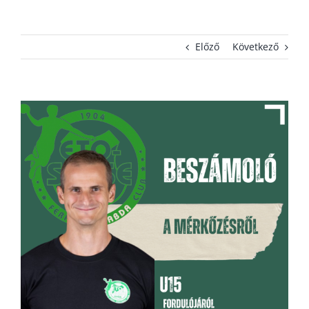
KAPCSOLAT
Előző
Következő
ADATVÉDELEM
View
Larger
Image