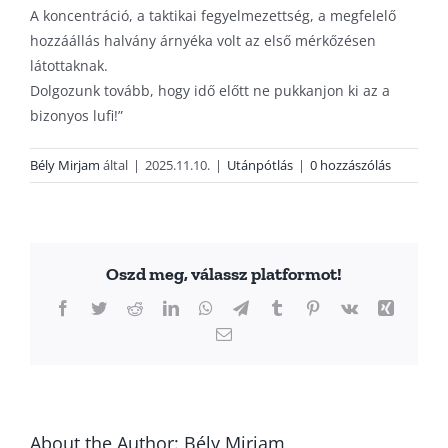
A koncentráció, a taktikai fegyelmezettség, a megfelelő
hozzáállás halvány árnyéka volt az első mérkőzésen
látottaknak.
Dolgozunk tovább, hogy idő előtt ne pukkanjon ki az a
bizonyos lufi!”
Bély Mirjam
által
|
2025.11.10.
|
Utánpótlás
|
0 hozzászólás
Oszd meg, válassz platformot!
Facebook
Twitter
Reddit
LinkedIn
WhatsApp
Telegram
Tumblr
Pinterest
Vk
Xing
Email:
About the Author:
Bély Mirjam