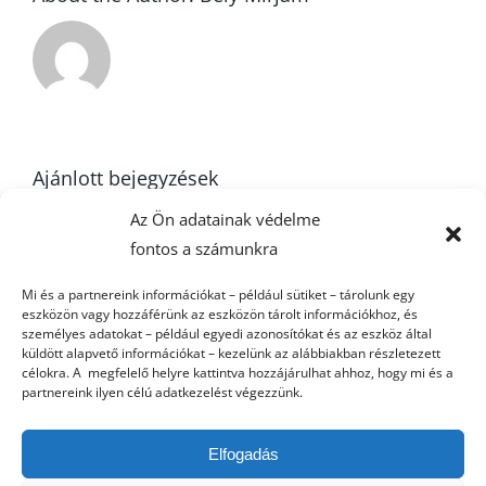
Ajánlott bejegyzések
Az Ön adatainak védelme
fontos a számunkra
22. forduló –
Mi és a partnereink információkat – például sütiket – tárolunk egy
U16
eszközön vagy hozzáférünk az eszközön tárolt információkhoz, és
FU20
k
személyes adatokat – például egyedi azonosítókat és az eszköz által
küldött alapvető információkat – kezelünk az alábbiakban részletezett
célokra. A megfelelő helyre kattintva hozzájárulhat ahhoz, hogy mi és a
partnereink ilyen célú adatkezelést végezzünk.
Elfogadás