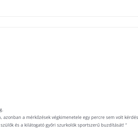
g.
an, azonban a mérkőzések végkimenetele egy percre sem volt kérdés
ülők és a kilátogató győri szurkolók sportszerű buzdítását! ”