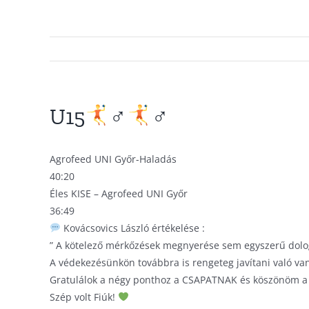
U15
‍♂
‍♂
Agrofeed UNI Győr-Haladás
40:20
Éles KISE – Agrofeed UNI Győr
36:49
Kovácsovics László értékelése :
” A kötelező mérkőzések megnyerése sem egyszerű dolo
A védekezésünkön továbbra is rengeteg javítani való v
Gratulálok a négy ponthoz a CSAPATNAK és köszönöm a sz
Szép volt Fiúk!