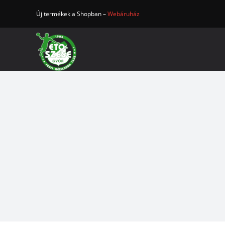
Kihagyás
Új termékek a Shopban –
Webáruház