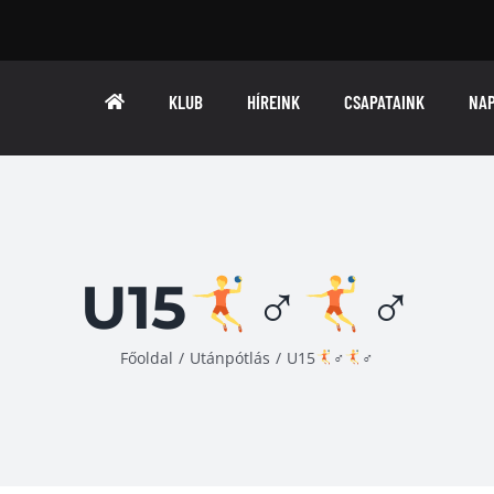
KLUB
HÍREINK
CSAPATAINK
NA
U15
‍♂
‍♂
Főoldal
/
Utánpótlás
/
U15
‍♂
‍♂