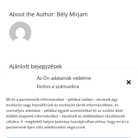
About the Author:
Bély Mirjam
Ajánlott bejegyzések
Az Ön adatainak védelme
fontos a számunkra
22. forduló –
Mi és a partnereink információkat – például sütiket – tárolunk egy
U16
eszközön vagy hozzáférünk az eszközön tárolt információkhoz, és
FU20
k
személyes adatokat – például egyedi azonosítókat és az eszköz által
küldött alapvető információkat – kezelünk az alábbiakban részletezett
célokra. A megfelelő helyre kattintva hozzájárulhat ahhoz, hogy mi és a
partnereink ilyen célú adatkezelést végezzünk.