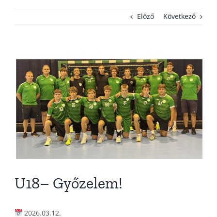
Előző
Következő
KAPCSOLAT
ADATVÉDELEM
View
Larger
Image
U18– Győzelem!
2026.03.12.