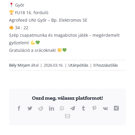
Győr
FU18 16. forduló
Agrofeed UNI Győr – Bp. Elektromos SE
34 : 22
Szép csapatmunka és magabiztos játék – megérdemelt
győzelem!
Gratuláció a srácoknak!
Bély Mirjam
által
|
2026.03.16.
|
Utánpótlás
|
0 hozzászólás
Oszd meg, válassz platformot!
Facebook
Twitter
Reddit
LinkedIn
WhatsApp
Telegram
Tumblr
Pinterest
Vk
Xing
Email: