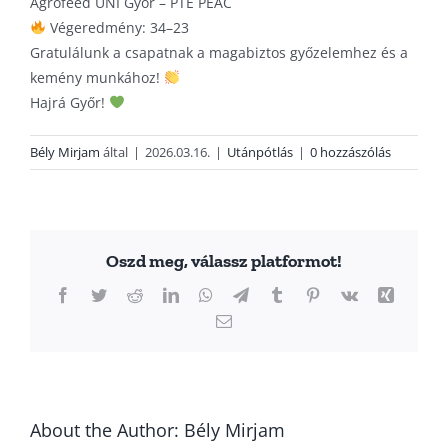
Agrofeed UNI Győr – PTE PEAC
Végeredmény: 34–23
Gratulálunk a csapatnak a magabiztos győzelemhez és a
kemény munkához!
Hajrá Győr!
Bély Mirjam
által
|
2026.03.16.
|
Utánpótlás
|
0 hozzászólás
Oszd meg, válassz platformot!
Facebook
Twitter
Reddit
LinkedIn
WhatsApp
Telegram
Tumblr
Pinterest
Vk
Xing
Email:
About the Author:
Bély Mirjam