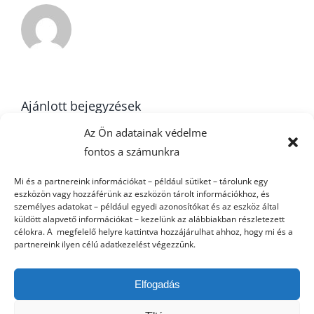
Ajánlott bejegyzések
Az Ön adatainak védelme
fontos a számunkra
22. forduló –
Mi és a partnereink információkat – például sütiket – tárolunk egy
U16
eszközön vagy hozzáférünk az eszközön tárolt információkhoz, és
FU20
k
személyes adatokat – például egyedi azonosítókat és az eszköz által
küldött alapvető információkat – kezelünk az alábbiakban részletezett
célokra. A megfelelő helyre kattintva hozzájárulhat ahhoz, hogy mi és a
partnereink ilyen célú adatkezelést végezzünk.
Elfogadás