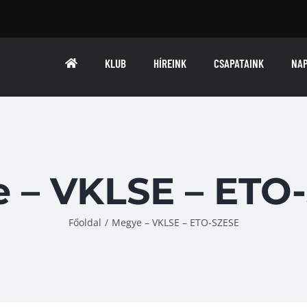
KLUB
HÍREINK
CSAPATAINK
NA
 – VKLSE – ETO
Főoldal
/
Megye – VKLSE – ETO-SZESE