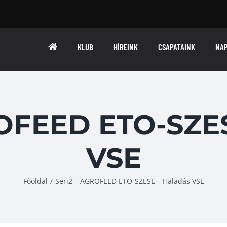
KLUB
HÍREINK
CSAPATAINK
NA
ROFEED ETO-SZES
VSE
Főoldal
/
Seri2 – AGROFEED ETO-SZESE – Haladás VSE