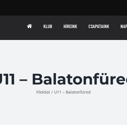
KLUB
HÍREINK
CSAPATAINK
NA
11 – Balatonfür
Főoldal
/
U11 – Balatonfüred