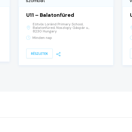
szombat
U11 – Balatonfüred
Eötvös Loránd Primary School,
Balatonfüred, Noszlopy Gáspár u.,
8230 Hungary
Minden nap
RÉSZLETEK