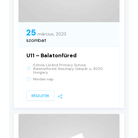
25
március, 2023
szombat
U11 – Balatonfüred
Eötvös Loránd Primary School,
Balatonfüred, Noszlopy Gáspár u., 8230
Hungary
Minden nap
RÉSZLETEK