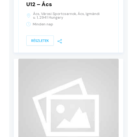
U12 – Ács
Ács, Városi Sportcsarnok, Ács, Igmándi
u. 1, 2941 Hungary
Minden nap
RÉSZLETEK