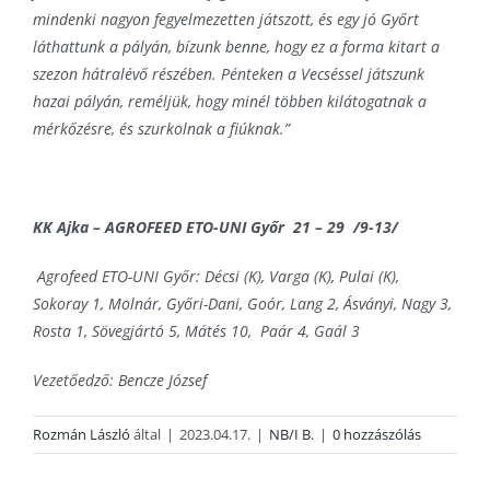
mindenki nagyon fegyelmezetten játszott, és egy jó Győrt
láthattunk a pályán, bízunk benne, hogy ez a forma kitart a
szezon hátralévő részében. Pénteken a Vecséssel játszunk
hazai pályán, reméljük, hogy minél többen kilátogatnak a
mérkőzésre, és szurkolnak a fiúknak.”
KK Ajka – AGROFEED ETO-UNI Győr 21 – 29 /9-13/
Agrofeed ETO-UNI Győr: Décsi (K), Varga (K), Pulai (K),
Sokoray 1, Molnár, Győri-Dani, Goór, Lang 2, Ásványi, Nagy 3,
Rosta 1, Sövegjártó 5, Mátés 10, Paár 4, Gaál 3
Vezetőedző: Bencze József
Rozmán László
által
|
2023.04.17.
|
NB/I B.
|
0 hozzászólás