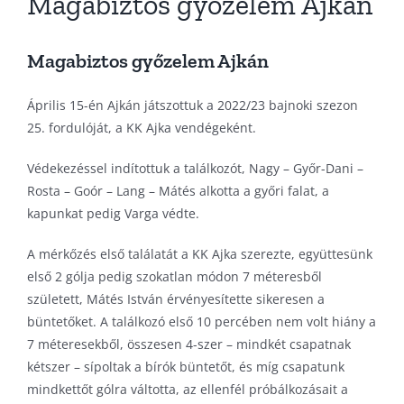
Magabiztos győzelem Ajkán
Magabiztos győzelem Ajkán
Április 15-én Ajkán játszottuk a 2022/23 bajnoki szezon
25. fordulóját, a KK Ajka vendégeként.
Védekezéssel indítottuk a találkozót, Nagy – Győr-Dani –
Rosta – Goór – Lang – Mátés alkotta a győri falat, a
kapunkat pedig Varga védte.
A mérkőzés első találatát a KK Ajka szerezte, együttesünk
első 2 gólja pedig szokatlan módon 7 méteresből
született, Mátés István érvényesítette sikeresen a
büntetőket. A találkozó első 10 percében nem volt hiány a
7 méteresekből, összesen 4-szer – mindkét csapatnak
kétszer – sípoltak a bírók büntetőt, és míg csapatunk
mindkettőt gólra váltotta, az ellenfél próbálkozásait a