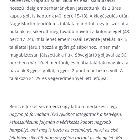
kedveztek csapatunknak, Goór és Paár kiállításával
hosszú ideig emberhátrányban játszottunk, és 2 üres
kapus gólt is kaptunk (40. perc 15-18). A kiegészülés után
Nagy Martin lendületes találata elindított egy jó szériát a
fiúknak, és sikerült még tovább növelni a különbséget (48.
perc 17-24). Itt ki lehet emelni Gaál Levente játékát, aki 3
találattal járult hozzá a győri gólzáporhoz. Innen már
magabiztosan játszottak a fiúk, Sövegjártó góljával az 56.
percben már 10-el mentünk, és hiába találtak magukra a
hazaiak 3 gyors góllal, a győri 2 pont már biztos volt. A
találkozó 21-29-es végeredménnyel lett lefújva.
Bencze József vezetőedző így látta a mérkőzést:
“Egy
nagyon jó formában lévő Ajkához látogattunk a hétvégén.
Felkészülésünk folymán a védekezés kapott nagyobb
hangsúlyt, ami meg is hozta az eredményt, mivel az első
félidőben sikerült alacsony gólon tartani az ellenfelet. Ma