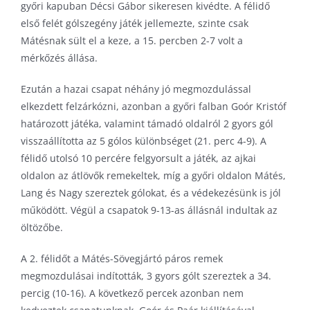
győri kapuban Décsi Gábor sikeresen kivédte. A félidő
első felét gólszegény játék jellemezte, szinte csak
Mátésnak sült el a keze, a 15. percben 2-7 volt a
mérkőzés állása.
Ezután a hazai csapat néhány jó megmozdulással
elkezdett felzárkózni, azonban a győri falban Goór Kristóf
határozott játéka, valamint támadó oldalról 2 gyors gól
visszaállította az 5 gólos különbséget (21. perc 4-9). A
félidő utolsó 10 percére felgyorsult a játék, az ajkai
oldalon az átlövők remekeltek, míg a győri oldalon Mátés,
Lang és Nagy szereztek gólokat, és a védekezésünk is jól
működött. Végül a csapatok 9-13-as állásnál indultak az
öltözőbe.
A 2. félidőt a Mátés-Sövegjártó páros remek
megmozdulásai indították, 3 gyors gólt szereztek a 34.
percig (10-16). A következő percek azonban nem