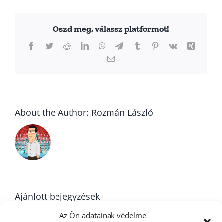
Oszd meg, válassz platformot!
Facebook
Twitter
Reddit
LinkedIn
WhatsApp
Telegram
Tumblr
Pinterest
Vk
Xing
Email:
About the Author:
Rozmán László
Ajánlott bejegyzések
Az Ön adatainak védelme