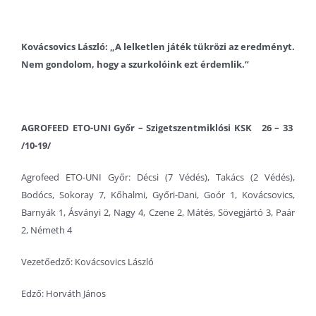
Kovácsovics László: „A lelketlen játék tükrözi az eredményt.
Nem gondolom, hogy a szurkolóink ezt érdemlik.”
AGROFEED ETO-UNI Győr – Szigetszentmiklósi KSK 26 – 33
/10-19/
Agrofeed ETO-UNI Győr: Décsi (7 Védés), Takács (2 Védés),
Bodócs, Sokoray 7, Kőhalmi, Győri-Dani, Goór 1, Kovácsovics,
Barnyák 1, Ásványi 2, Nagy 4, Czene 2, Mátés, Sövegjártó 3, Paár
2, Németh 4
Vezetőedző: Kovácsovics László
Edző: Horváth János