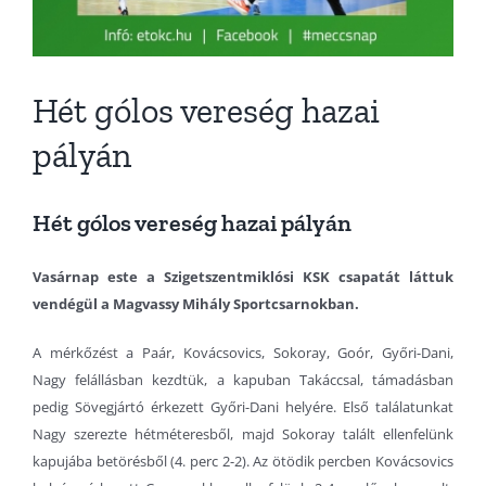
Hét gólos vereség hazai
pályán
Hét gólos vereség hazai pályán
Vasárnap este a Szigetszentmiklósi KSK csapatát láttuk
vendégül a Magvassy Mihály Sportcsarnokban.
A mérkőzést a Paár, Kovácsovics, Sokoray, Goór, Győri-Dani,
Nagy felállásban kezdtük, a kapuban Takáccsal, támadásban
pedig Sövegjártó érkezett Győri-Dani helyére. Első találatunkat
Nagy szerezte hétméteresből, majd Sokoray talált ellenfelünk
kapujába betörésből (4. perc 2-2). Az ötödik percben Kovácsovics