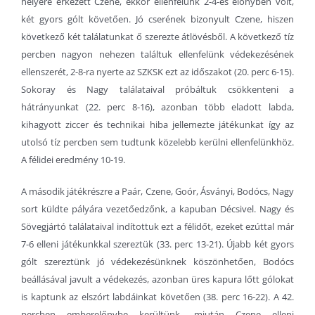
helyére érkezett Czene, ekkor ellenfelünk 2-4-es előnyben volt,
két gyors gólt követően. Jó cserének bizonyult Czene, hiszen
következő két találatunkat ő szerezte átlövésből. A következő tíz
percben nagyon nehezen találtuk ellenfelünk védekezésének
ellenszerét, 2-8-ra nyerte az SZKSK ezt az időszakot (20. perc 6-15).
Sokoray és Nagy találataival próbáltuk csökkenteni a
hátrányunkat (22. perc 8-16), azonban több eladott labda,
kihagyott ziccer és technikai hiba jellemezte játékunkat így az
utolsó tíz percben sem tudtunk közelebb kerülni ellenfelünkhöz.
A félidei eredmény 10-19.
A második játékrészre a Paár, Czene, Goór, Ásványi, Bodócs, Nagy
sort küldte pályára vezetőedzőnk, a kapuban Décsivel. Nagy és
Sövegjártó találataival indítottuk ezt a félidőt, ezeket ezúttal már
7-6 elleni játékunkkal szereztük (33. perc 13-21). Újabb két gyors
gólt szereztünk jó védekezésünknek köszönhetően, Bodócs
beállásával javult a védekezés, azonban üres kapura lőtt gólokat
is kaptunk az elszórt labdáinkat követően (38. perc 16-22). A 42.
percben emberelőnybe kerültünk, miután Czene elleni