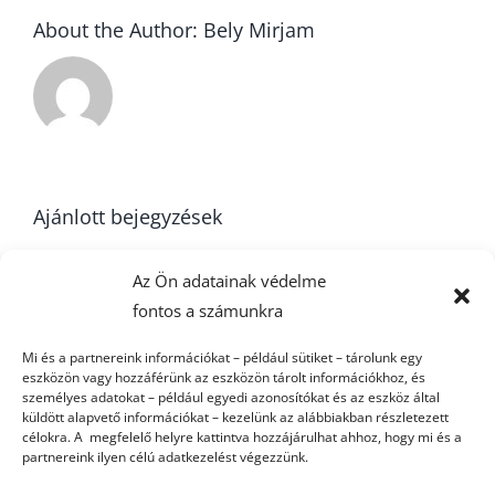
About the Author:
Bely Mirjam
Ajánlott bejegyzések
Az Ön adatainak védelme
fontos a számunkra
Két pontot
Ajkára utazik a
hozott nekünk a
Mi és a partnereink információkat – például sütiket – tárolunk egy
csapat
n
Húsvéti nyúl
eszközön vagy hozzáférünk az eszközön tárolt információkhoz, és
szombaton
személyes adatokat – például egyedi azonosítókat és az eszköz által
Balatonfüredről
küldött alapvető információkat – kezelünk az alábbiakban részletezett
célokra. A megfelelő helyre kattintva hozzájárulhat ahhoz, hogy mi és a
partnereink ilyen célú adatkezelést végezzünk.