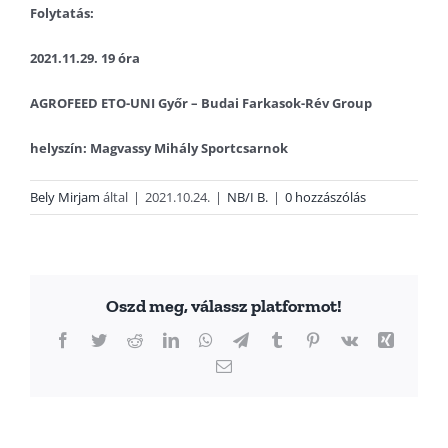
Folytatás:
2021.11.29. 19 óra
AGROFEED ETO-UNI Győr – Budai Farkasok-Rév Group
helyszín: Magvassy Mihály Sportcsarnok
Bely Mirjam
által
|
2021.10.24.
|
NB/I B.
|
0 hozzászólás
Oszd meg, válassz platformot!
Facebook
Twitter
Reddit
LinkedIn
WhatsApp
Telegram
Tumblr
Pinterest
Vk
Xing
Email: