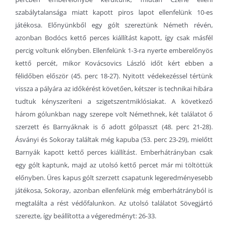
szabálytalansága miatt kapott piros lapot ellenfelünk 10-es
játékosa. Előnyünkből egy gólt szereztünk Németh révén,
azonban Bodócs kettő perces kiállítást kapott, így csak másfél
percig voltunk előnyben. Ellenfelünk 1-3-ra nyerte emberelőnyös
kettő percét, mikor Kovácsovics László időt kért ebben a
félidőben először (45. perc 18-27). Nyitott védekezéssel tértünk
vissza a pályára az időkérést követően, kétszer is technikai hibára
tudtuk kényszeríteni a szigetszentmiklósiakat. A következő
három gólunkban nagy szerepe volt Némethnek, két találatot ő
szerzett és Barnyáknak is ő adott gólpasszt (48. perc 21-28).
Ásványi és Sokoray találtak még kapuba (53. perc 23-29), mielőtt
Barnyák kapott kettő perces kiállítást. Emberhátrányban csak
egy gólt kaptunk, majd az utolsó kettő percet már mi töltöttük
előnyben. Üres kapus gólt szerzett csapatunk legeredményesebb
játékosa, Sokoray, azonban ellenfelünk még emberhátrányból is
megtalálta a rést védőfalunkon. Az utolsó találatot Sövegjártó
szerezte, így beállította a végeredményt: 26-33.