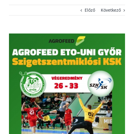
Előző
Következő
KAPCSOLAT
ADATVÉDELEM
View
Larger
Image