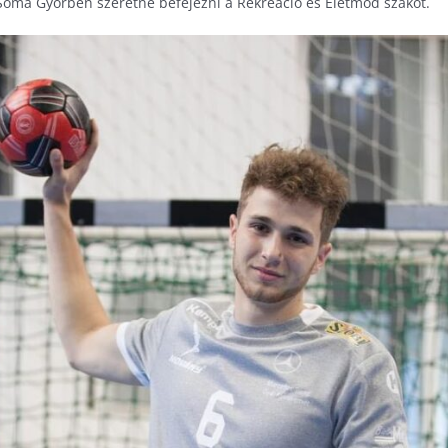
Soma Győrben szeretné befejezni a Rekreáció és Életmód szakot.