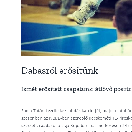
Dabasról erősítünk
Ismét erősített csapatunk, átlövő posz
Soma Tatán kezdte kézilabdás karrierjét, majd a tatabá
szezonban az NBI/B-ben szereplő Kecskeméti TE-Piroska
szerzett, ráadásul a Liga Kupában hat mérkőzésen 24-sz