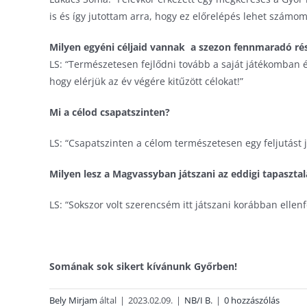
is és így jutottam arra, hogy ez előrelépés lehet számom
Milyen egyéni céljaid vannak a szezon fennmaradó ré
LS: “Természetesen fejlődni tovább a saját játékomban 
hogy elérjük az év végére kitűzött célokat!”
Mi a célod csapatszinten?
LS: “Csapatszinten a célom természetesen egy feljutást j
Milyen lesz a Magvassyban játszani az eddigi tapaszta
LS: “Sokszor volt szerencsém itt játszani korábban elle
Somának sok sikert kívánunk Győrben!
Bely Mirjam
által
|
2023.02.09.
|
NB/I B.
|
0 hozzászólás