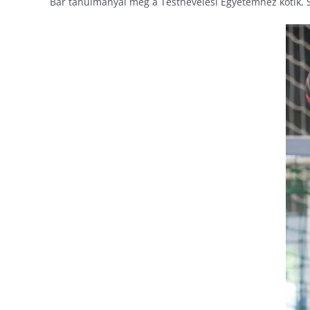
Bár tanulmányai még a Testnevelési Egyetemhez kötik, 