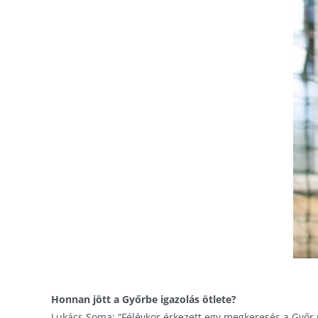
Honnan jött a Győrbe igazolás ötlete?
Lukács Soma: “Félévkor érkezett egy megkeresés a Győr r