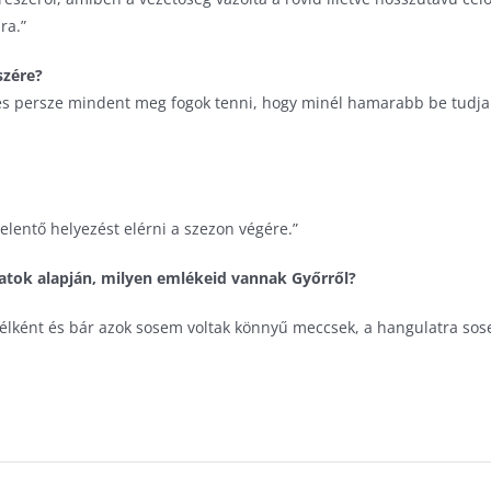
ra.”
szére?
és persze mindent meg fogok tenni, hogy minél hamarabb be tudjak
elentő helyezést elérni a szezon végére.”
latok alapján, milyen emlékeid vannak Győrről?
nfélként és bár azok sosem voltak könnyű meccsek, a hangulatra sos