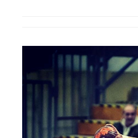
View
Larger
Image