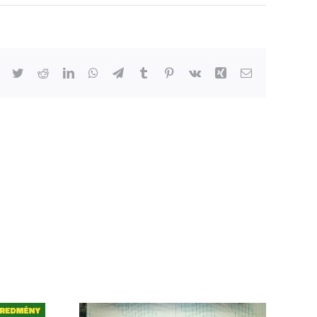
Facebook
Twitter
Reddit
LinkedIn
WhatsApp
Telegram
Tumblr
Pinterest
Vk
Xing
Email: