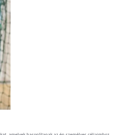
lokat, amelyek hasonlítanak az én személyes céljaimhoz