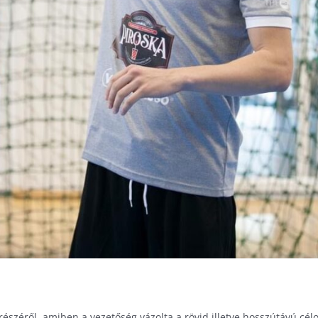
észéről, amiben a vezetőség vázolta a rövid illetve hosszútávú cé