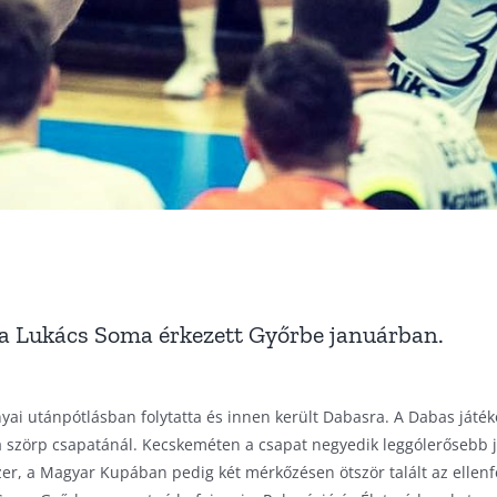
tra Lukács Soma érkezett Győrbe januárban.
nyai utánpótlásban folytatta és innen került Dabasra. A Dabas játé
 szörp csapatánál. Kecskeméten a csapat negyedik leggólerősebb já
er, a Magyar Kupában pedig két mérkőzésen ötször talált az ellenf