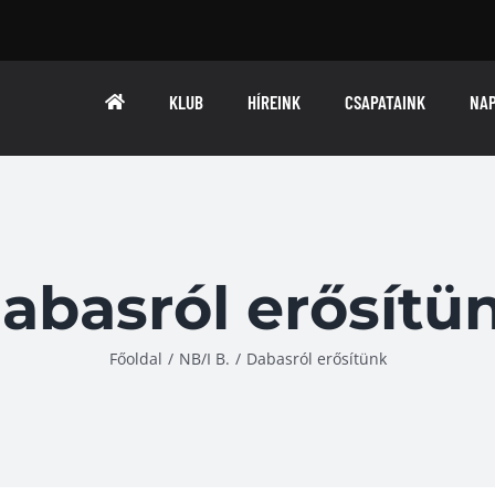
KLUB
HÍREINK
CSAPATAINK
NA
abasról erősítü
Főoldal
/
NB/I B.
/
Dabasról erősítünk