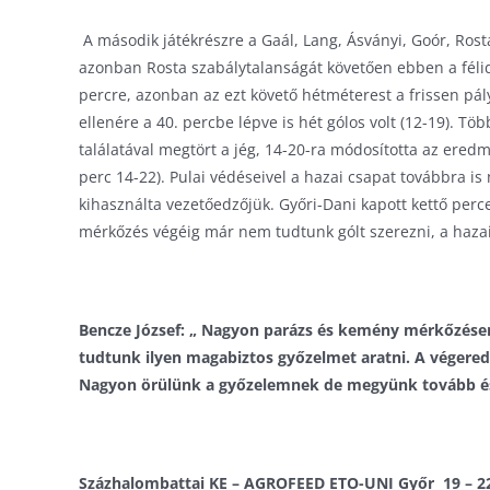
A második játékrészre a Gaál, Lang, Ásványi, Goór, Rosta
azonban Rosta szabálytalanságát követően ebben a félid
percre, azonban az ezt követő hétméterest a frissen pál
ellenére a 40. percbe lépve is hét gólos volt (12-19). Tö
találatával megtört a jég, 14-20-ra módosította az ered
perc 14-22). Pulai védéseivel a hazai csapat továbbra is
kihasználta vezetőedzőjük. Győri-Dani kapott kettő perc
mérkőzés végéig már nem tudtunk gólt szerezni, a hazai
Bencze József: „ Nagyon parázs és kemény mérkőzése
tudtunk ilyen magabiztos győzelmet aratni. A végered
Nagyon örülünk a győzelemnek de megyünk tovább és
Százhalombattai KE – AGROFEED ETO-UNI Győr 19 – 2