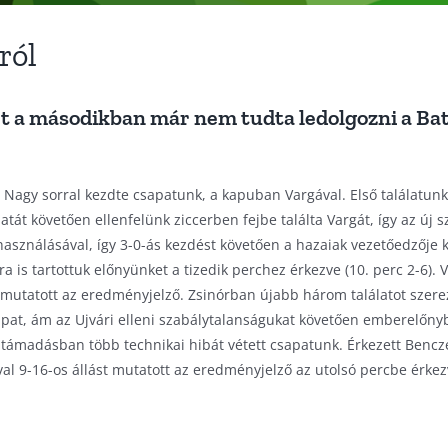
ról
et a másodikban már nem tudta ledolgozni a Bat
ó, Nagy sorral kezdte csapatunk, a kapuban Vargával. Első találatu
latát követően ellenfelünk ziccerben fejbe találta Vargát, így az 
sználásával, így 3-0-ás kezdést követően a hazaiak vezetőedzője kén
 is tartottuk előnyünket a tizedik perchez érkezve (10. perc 2-6). V
t mutatott az eredményjelző. Zsinórban újabb három találatot szerez
sapat, ám az Ujvári elleni szabálytalanságukat követően emberelőnyb
án támadásban több technikai hibát vétett csapatunk. Érkezett Benc
val 9-16-os állást mutatott az eredményjelző az utolsó percbe érkez