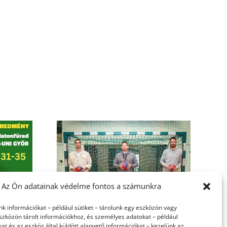
 erősít a
Az Ön adatainak védelme fontos a számunkra
UNI FKC
nk információkat – például sütiket – tárolunk egy eszközön vagy
szközön tárolt információkhoz, és személyes adatokat – például
at és az eszköz által küldött alapvető információkat – kezelünk az