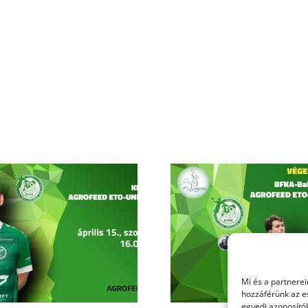
Két pontot hozott nekünk a
Három poszton
Húsvéti nyúl
Győri ETO-
Balatonfüredről
Mi és a partnerei
hozzáférünk az e
egyedi azonosítók