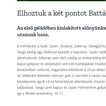
Elhoztuk a két pontot Battá
Az első gélidőben kialakított előnyünk
utazunk haza.
A mérkőzést a Gaál, Ujvári, Ásványi, Sokoray, Sövegjárt
Varga pedig egy védéssel kezdett a kapuban. Ujvári talá
játszhattunk. Sokoray nem várt sokáig az emberelőny kiha
kapus góljával és átlövésből szerzett bombájával továbbra
lendületben voltunk, negyedóra elteltével 4-10-es állás
Az időkérést követően kétszer gólt is szerzett a hazai c
következtek, így 8-13-ra felzárkózott ellenfelünk, miut
találatával, Varga üres kapus és Ujvári hétméteres góljá
így a félidei eredmény: 10-17.