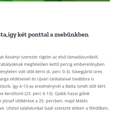
ta,így két ponttal a zsebünkben
nkat Ásványi szerezte rögtön az első támadásunkból,
új szabályoknak megfelelően kettő percig emberelőnyben
ytelen volt időt kérni (6. perc 0-3). Sövegjártó üres
arga védéseivel és Ujvári találataival továbbra is
tünk, így 4-13-as eredménynél a Batta ismét időt kért.
e kerültünk (23. perc 6-13). Újabb hazai gólok
ze József időkérése a 25. percben, majd Mátés
ve. Utolsó találatunkat Gaál szerezte ebben a félidőben,