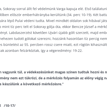
, Sokoray sorral állt fel védelmünk Varga kapuja elé. Első találatu
őben először emberhátrányba kerültünk (34. perc 10-19). Két battai
yára lépő Pulai védeni tudta. Mivel mindkét oldalon sok hibával ját
bb mint tíz perc telt el Sokoray gólja óta, ekkor Bencze József a mé
ményt. Labdaszerzést követően Ujvári újabb gólt szerzett, majd emb
 nehezen tudott gólokat szerezni, hozzánk hasonlóan tíz percig nem 
es büntetést az 55. percben rossz csere miatt, ezt rögtön kihaszná
ak azonban felzárkóztak, így a végeredmény: 19-22.
n vagyunk túl, a védekezésünket magas szinen tudtuk hozni és
mény nem ezt tükrözi, de a mérkőzés folyamán az előny végig nál
 készülünk a következő mérkőzésre.”
2 /10-17/