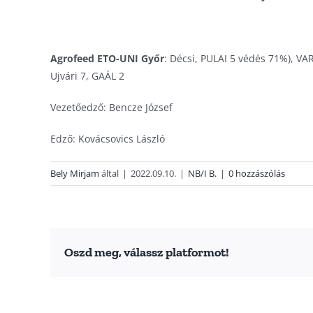
Agrofeed ETO-UNI Győr
: Décsi, PULAI 5 védés 71%), VA
Ujvári 7, GAÁL 2
Vezetőedző: Bencze József
Edző: Kovácsovics László
Bely Mirjam
által
|
2022.09.10.
|
NB/I B.
|
0 hozzászólás
Oszd meg, válassz platformot!