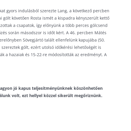
nkat gyors indulásból szerezte Lang, a következő percben
 gólt követően Rosta ismét a kispadra kényszerült kettő
szottak a csapatok, így előnyünk a több perces gólcsend
rkőzés során másodszor is időt kért. A 46. percben Mátés
erelőnyben Sövegjártó talált ellenfelünk kapujába (50.
szereztek gólt, ezért utolsó időkérési lehetőségét is
lták a hazaiak és 15-22-re módosították az eredményt. A
 nagyon jó kapus teljesítményünknek köszönhetően
unk volt, ezt hellyel közzel sikerült megőriznünk.