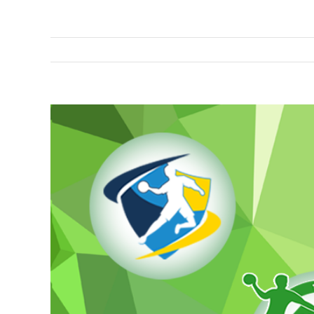
View
Larger
Image