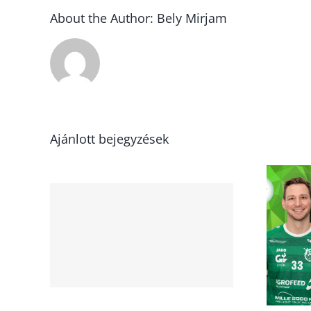
About the Author:
Bely Mirjam
Ajánlott bejegyzések
lem
Ajkára utazik a csapat
szombaton