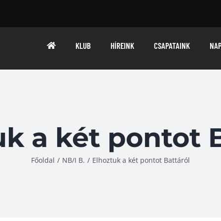
KLUB
HÍREINK
CSAPATAINK
NA
k a két pontot 
Főoldal
/
NB/I B.
/
Elhoztuk a két pontot Battáról