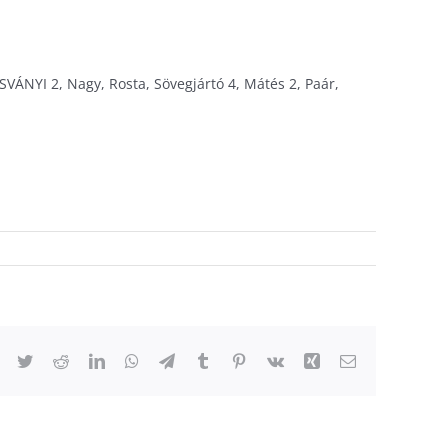
SVÁNYI 2, Nagy, Rosta, Sövegjártó 4, Mátés 2, Paár,
Facebook
Twitter
Reddit
LinkedIn
WhatsApp
Telegram
Tumblr
Pinterest
Vk
Xing
Email: