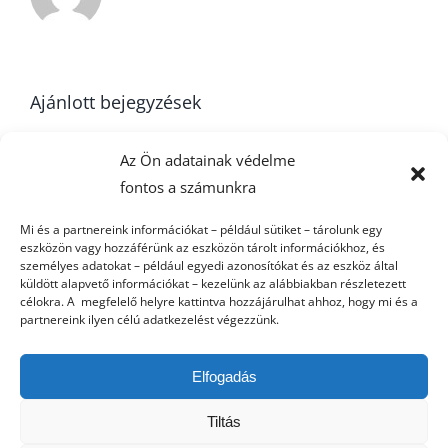
Ajánlott bejegyzések
Az Ön adatainak védelme
fontos a számunkra
Két pontot
Ajkára utazik a
hozott nekünk a
csapat
Mi és a partnereink információkat – például sütiket – tárolunk egy
n
Húsvéti nyúl
eszközön vagy hozzáférünk az eszközön tárolt információkhoz, és
szombaton
Balatonfüredről
személyes adatokat – például egyedi azonosítókat és az eszköz által
küldött alapvető információkat – kezelünk az alábbiakban részletezett
célokra. A megfelelő helyre kattintva hozzájárulhat ahhoz, hogy mi és a
partnereink ilyen célú adatkezelést végezzünk.
Elfogadás
Tiltás
© Copyright 2012 - 2026 | AGROFEED
ETO UNI GYŐR
| Minden