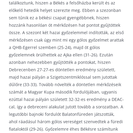
találkoztunk, hiszen a Békés a felsőházba került és az
előkelő hetedik helyet szerezte meg. Ebben a szezonban
sem tűnik ez a békési csapat gyengébbnek, hiszen
hozzánk hasonlóan öt mérkőzésen hat pontot gyűjtöttek
össze. A szezont két hazai győzelemmel indították, az első
mérkőzésen csak úgy mint mi egy gólos győzelmet arattak
a QHB-Egerrel szemben (25-24), majd öt gólos
győzelemnek örülhettek az Ajka ellen (31-26). Ezután
azonban nehezebben gyűjtötték a pontokat, hiszen
Debrecenben 27-27-es döntetlen eredmény született,
majd hazai pályán a Szigetszentmiklóssal sem jutottak
dűlőre (33-33). Tovább növelték a döntetlen mérkőzéseik
számát a Magyar Kupa második fordulójában, ugyanis
ezúttal hazai pályán született 32-32-es eredmény a DEAC-
cal, így a debreceni alakulat jutott tovább a sorozatban. A
legutóbbi bajnoki fordulót Balatonfüreden játszották,
ahol ráadásul három gólos vereséget szenvedtek a füredi
fiataloktól (29-26). Győzelemre éhes Békésre számítunk