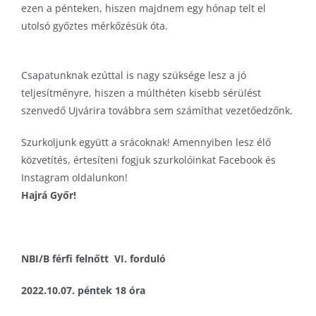
ezen a pénteken, hiszen majdnem egy hónap telt el
utolsó győztes mérkőzésük óta.
Csapatunknak ezúttal is nagy szüksége lesz a jó
teljesítményre, hiszen a múlthéten kisebb sérülést
szenvedő Ujvárira továbbra sem számíthat vezetőedzőnk.
Szurkoljunk együtt a srácoknak! Amennyiben lesz élő
közvetítés, értesíteni fogjuk szurkolóinkat Facebook és
Instagram oldalunkon!
Hajrá Győr!
NBI/B férfi felnőtt VI. forduló
2022.10.07. péntek 18 óra