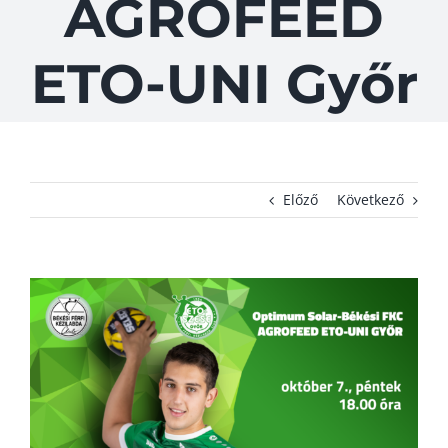
AGROFEED
KAPCSOLAT
ETO-UNI Győr
ADATVÉDELEM
Előző
Következő
View
Larger
Image