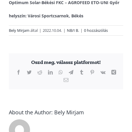
Optimum Solar-Békési FKC – AGROFEED ETO-UNI Győr
helyszín: Városi Sportcsarnok, Békés
Bely Mirjam
által
|
2022.10.04.
|
NB/I B.
|
0 hozzászólás
Oszd meg, válassz platformot!
Facebook
Twitter
Reddit
LinkedIn
WhatsApp
Telegram
Tumblr
Pinterest
Vk
Xing
Email:
About the Author:
Bely Mirjam