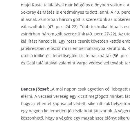
majd Rosta találatával már kétgólos előnyben voltunk.
Sokoray és Mátés is eredményes tudott lenni. A 40. perc
állásnál. Zsinórban három gólt is szereztünk az időkéré
válaszoltak is (47. perc 24-22). Több technikai hiba is e
zsinórban három gólt szereztünk (49. perc 27-22). Az uto
kiállítást harcolt ki. Egy rossz cserét követően kettős 
játékrészben először mi is emberhátrányba kerültünk, R
utolsó időkérési lehetőségüket is felhasználták (56. per
és Gaál találataival valamint Varga védéseivel tovább ta
Bencze József:
„A mai napon csak egyetlen cél lebegett a
elérni. A vecsési vereség egy kicsit megfogott minket, l
hogy az ellenfél kapusa jól védett, sikerült sok helyzet
egy nagyon kellemetlen jó kézilabdát játszanak. A végére
köszönhető, hogy a végére egy magabiztos előnyt sikerü