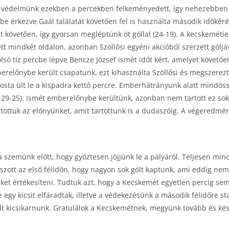
 A védelmünk ezekben a percekben felkeményedett, így nehezebben t
be érkezve Gaál találatát követően fel is használta második időkér
st követően, így gyorsan megléptünk öt góllal (24-19). A kecskemé
sett mindkét oldalon, azonban Szöllősi egyéni akcióból szerzett góljá
lsó tíz percbe lépve Bencze József ismét időt kért, amelyet követőe
emberelőnybe került csapatunk, ezt kihasználta Szöllősi és megszerez
osta ült le a kispadra kettő percre. Emberhátrányunk alatt mindöss
c 29-25). Ismét emberelőnybe kerültünk, azonban nem tartott ez sokái
rtottuk az előnyünket, amit tartottunk is a dudaszóig. A végeredmén
 szemünk előtt, hogy győztesen jöjjünk le a pályáról. Teljesen min
átszott az első félidőn, hogy nagyon sok gólt kaptunk, ami eddig ne
ünket értékesíteni. Tudtuk azt, hogy a Kecskemét egyetlen percig sem
 egy kicsit elfáradtak, illetve a védekezésünk a második félidőre st
lt kicsikarnunk. Gratulálok a Kecskemétnek, megyünk tovább és kész