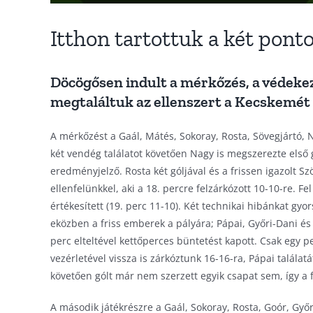
Itthon tartottuk a két pont
Döcögősen indult a mérkőzés, a védekez
megtaláltuk az ellenszert a Kecskemét 
A mérkőzést a Gaál, Mátés, Sokoray, Rosta, Sövegjártó,
két vendég találatot követően Nagy is megszerezte első gó
eredményjelző. Rosta két góljával és a frissen igazolt S
ellenfelünkkel, aki a 18. percre felzárkózott 10-10-re. F
értékesített (19. perc 11-10). Két technikai hibánkat gyo
eközben a friss emberek a pályára; Pápai, Győri-Dani és
perc elteltével kettőperces büntetést kapott. Csak egy p
vezérletével vissza is zárkóztunk 16-16-ra, Pápai találat
követően gólt már nem szerzett egyik csapat sem, így a 
A második játékrészre a Gaál, Sokoray, Rosta, Goór, Győri