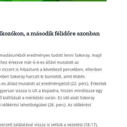
álkozókon, a második félidőre azonban
 támadásunkból eredményes tudott lenni Sokoray, majd
rchez érkezve már 6-4-es állást mutatott az
b ziccert is hibáztunk a következő percekben, ellenben
vetően Sokoray harcolt ki büntetőt, amit Mátés
4-es állást mutatott az eredményjelző (22. perc). Érkeztek
gyorsan vissza is ült a kispadra, hiszen mindössze egy
kiállítását a mérkőzés során. Ez idő alatt Sokoray
ő időkérési lehetőségüket (28. perc). Az időkérést
rzett találatával vissza is vettük a vezetést (18-17),