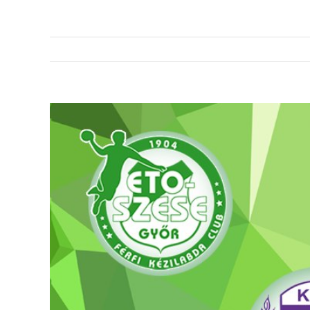
View
Larger
Image