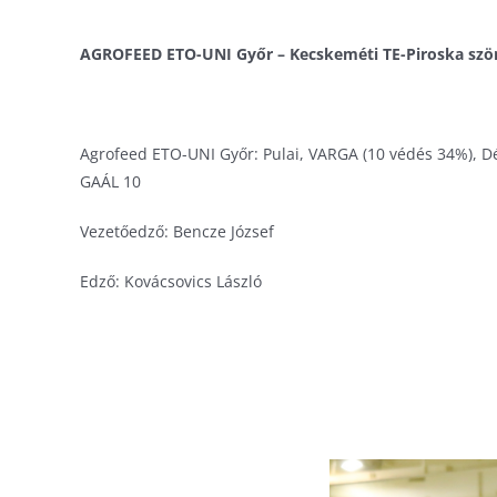
AGROFEED ETO-UNI Győr – Kecskeméti TE-Piroska ször
Agrofeed ETO-UNI Győr: Pulai, VARGA (10 védés 34%), Déc
GAÁL 10
Vezetőedző: Bencze József
Edző: Kovácsovics László