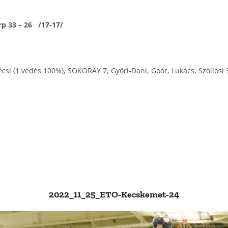
p 33 – 26 /17-17/
si (1 védés 100%), SOKORAY 7, Győri-Dani, Goór, Lukács, Szöllősi 3
2022_11_25_ETO-Kecskemet-24