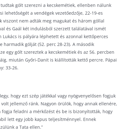
udtak gólt szerezni a kecskemétiek, ellenben nálunk
ési lehetőségét a vendégek vezetőedzője, 22-19-es
tiek viszont nem adták meg magukat és három góllal
val és Gaál két indulásból szerzett találatával ismét
n Lukács is pályára léphetett és azonnal kettőperces
te harmadik gólját (52. perc 28-23). A második
ze egy gólt szereztek a kecskemétiek és az 56. percben
g, miután Győri-Danit is kiállították kettő percre. Pápai
y: 33-26.
degy, hogy ezt szép játékkal vagy nyögvenyelősen fogjuk
m volt jellemző ránk. Nagyon örülök, hogy annak ellenére,
 fogja feladni a mérkőzést és be is bizonyították, hogy
abil lett egy jobb kapus teljesítménnyel. Ennek
ülünk a Tata ellen.”