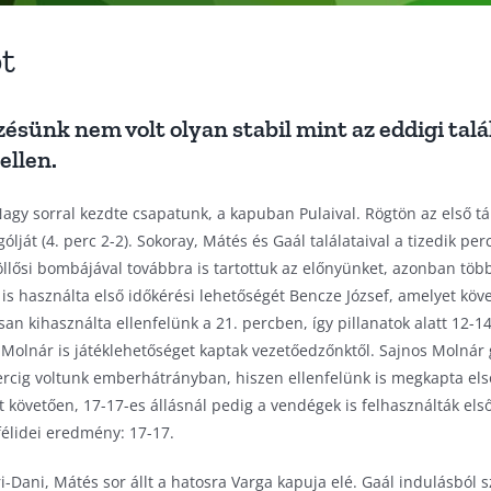
ot
ésünk nem volt olyan stabil mint az eddigi tal
ellen.
 Nagy sorral kezdte csapatunk, a kapuban Pulaival. Rögtön az első
lját (4. perc 2-2). Sokoray, Mátés és Gaál találataival a tizedik pe
zöllősi bombájával továbbra is tartottuk az előnyünket, azonban töb
el is használta első időkérési lehetőségét Bencze József, amelyet kö
rsan kihasználta ellenfelünk a 21. percben, így pillanatok alatt 12-1
 Molnár is játéklehetőséget kaptak vezetőedzőnktől. Sajnos Molnár 
ercig voltunk emberhátrányban, hiszen ellenfelünk is megkapta első 
át követően, 17-17-es állásnál pedig a vendégek is felhasználták els
félidei eredmény: 17-17.
-Dani, Mátés sor állt a hatosra Varga kapuja elé. Gaál indulásból sze