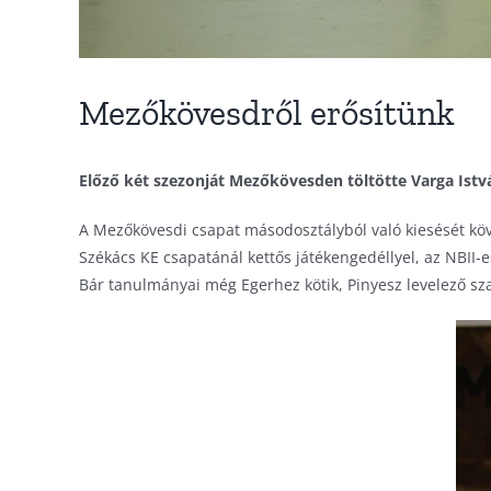
Mezőkövesdről erősítünk
Előző két szezonját Mezőkövesden töltötte Varga Istvá
A Mezőkövesdi csapat másodosztályból való kiesését köve
Székács KE csapatánál kettős játékengedéllyel, az NBII
Bár tanulmányai még Egerhez kötik, Pinyesz levelező sza