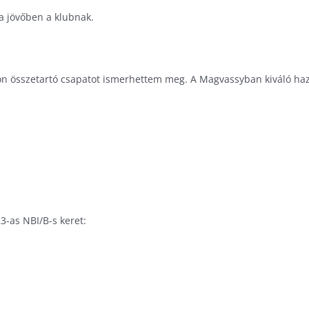
 a jövőben a klubnak.
yon összetartó csapatot ismerhettem meg. A Magvassyban kiváló haza
3-as NBI/B-s keret: