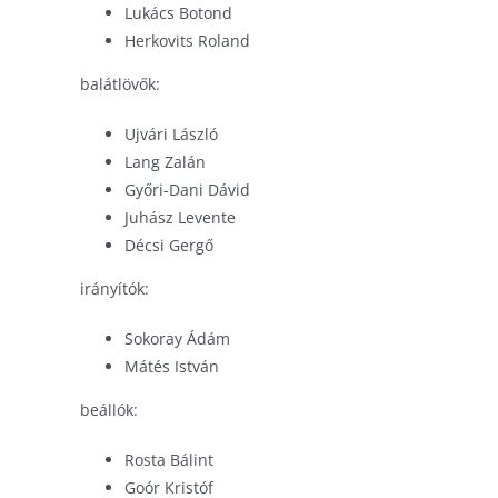
Lukács Botond
Herkovits Roland
balátlövők:
Ujvári László
Lang Zalán
Győri-Dani Dávid
Juhász Levente
Décsi Gergő
irányítók:
Sokoray Ádám
Mátés István
beállók:
Rosta Bálint
Goór Kristóf