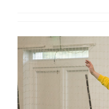
View
Larger
Image