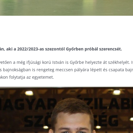
n, aki a 2022/2023-as szezontól Győrben próbál szerencsét.
tően a még ifjúsági korú István is Győrbe helyezte át székhelyét. 
-es bajnokságban is rengeteg meccsen pályára lépett és csapata ba
kon folytatja az egyetemet.