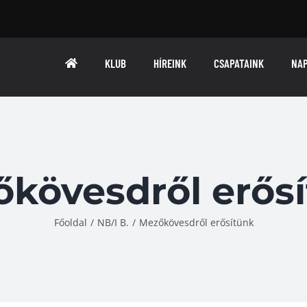
KLUB
HÍREINK
CSAPATAINK
NA
kövesdről erős
Főoldal
/
NB/I B.
/
Mezőkövesdről erősítünk