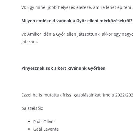
VI: Egy minél jobb helyezés elérése, amire lehet építeni
Milyen emlékeid vannak a Győr elleni mérkőzésekről?
VI: Amikor idén a Győr ellen játszottunk, akkor egy nag
játszani.
Pinyesznek sok sikert kívánunk Győrben!
Ezzel be is mutattuk friss igazolásainkat, íme a 2022/202
balszélsők:
Paár Olivér
Gaál Levente